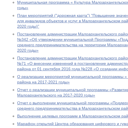
Муниципальная программа « Культура Малоархангельског
годы»
План мероприятий ("дорожная карта") "Повышение значен
для инвалидов объектов и услуг в Малоархангельском рай
2020 годы)"
Постановление администрации Малоархангельского район
№342 «Об утверждении муниципальной Программы «Подд
среднего предпринимательства на территории Малоархан
2020 годы»
Постановление администрации Малоархангельского район
№71 «О внесении изменений в постановление администр
района от 01 сентября 2016 года №228 «О создании инф
О реализации мероприятий муниципальной программы « 
района на 2017-2021 годы»
Отчет о реализации муниципальной программы «Развити
Малоархангельского на 2017-2020 годы»
Отчет о выполнении муниципальной программы «Поддерж
среднего предпринимательства в Малоархангельском рай
Выполнение целевых программ в Малоархангельском ра
Марафон открытий Центра образования цифрового и гум