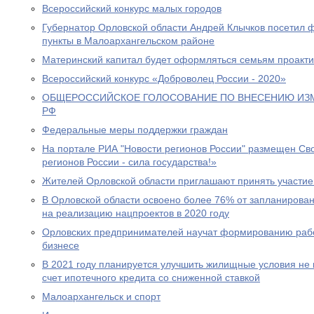
Всероссийский конкурс малых городов
Губернатор Орловской области Андрей Клычков посетил 
пункты в Малоархангельском районе
Материнский капитал будет оформляться семьям проакт
Всероссийский конкурс «Доброволец России - 2020»
ОБЩЕРОССИЙСКОЕ ГОЛОСОВАНИЕ ПО ВНЕСЕНИЮ ИЗ
РФ
Федеральные меры поддержки граждан
На портале РИА "Новости регионов России" размещен Св
регионов России - сила государства!»
Жителей Орловской области приглашают принять участие
В Орловской области освоено более 76% от запланиров
на реализацию нацпроектов в 2020 году
Орловских предпринимателей научат формированию раб
бизнесе
В 2021 году планируется улучшить жилищные условия не 
счет ипотечного кредита со сниженной ставкой
Малоархангельск и спорт