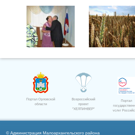
Награждение Россельхозбанк 10
лет 1.
Портал Орловской
Всероссийский
Портал
области
проект
государствен
"ХЕЛПИНВЕР"
услуг Российс
Торжественное Вручение
1
Паспортов
Федерации
©
Администрация Малоархангельского района