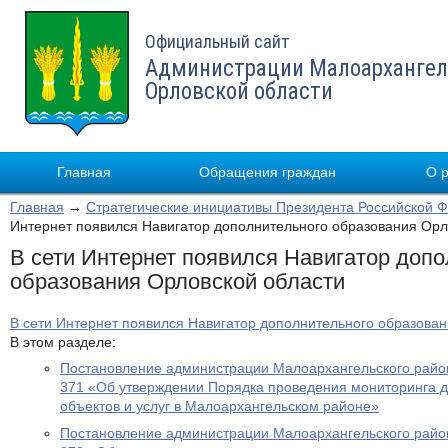
Официальный сайт
Администрации Малоархангел
Орловской области
Главная
Обращения граждан
О 
Главная
→
Стратегические инициативы Президента Российской 
Интернет появился Навигатор дополнительного образования Орл
В сети Интернет появился Навигатор допо
образования Орловской области
В сети Интернет появился Навигатор дополнительного образован
В этом разделе:
Постановление администрации Малоархангельского район
371 «Об утверждении Порядка проведения мониторинга д
объектов и услуг в Малоархангельском районе»
Постановление администрации Малоархангельского район