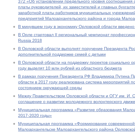
372 «Об установлении предельного уровня соотношения
платы руководителей, их заместителей и главных бухгал
заработной платы работников муниципальных учреждени
предприятий Малоархангельского района и города Малоа
В минувшем году в экономику Орловской области введено 
В Орле стартовал II региональный чемпионат профессиона
Russia 2018
В Орловской области выполнят поручение Президента Ро
дополнительной поддержке семей с детьми
В Орловской области на поддержку проектов социально 
году выделят 10 млн рублей из областного бюджета
В рамках поручения Президента РФ Владимира Путина П
области в 2017 году реализована система мероприятий 
состоянием окружающей среды
Между Правительством Орловской области и ОГУ им. И. С
соглашение о развитии молодежного волонтерского движ
Муниципальная программа «Развитие образования Малоа
2017-2020 годы»
Муниципальная программа «Формирование современной г
Малоархангельске Малоархангельского района Орловской 