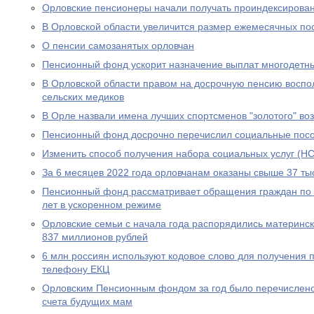
Орловские пенсионеры начали получать проиндексирова
В Орловской области увеличится размер ежемесячных по
О пенсии самозанятых орловчан
Пенсионный фонд ускорит назначение выплат многодетн
В Орловской области правом на досрочную пенсию воспо
сельских медиков
В Орле назвали имена лучших спортсменов "золотого" во
Пенсионный фонд досрочно перечислил социальные посо
Изменить способ получения набора социальных услуг (НС
За 6 месяцев 2022 года орловчанам оказаны свыше 37 тыс
Пенсионный фонд рассматривает обращения граждан по в
лет в ускоренном режиме
Орловские семьи с начала года распорядились материнс
837 миллионов рублей
6 млн россиян используют кодовое слово для получения 
телефону ЕКЦ
Орловским Пенсионным фондом за год было перечислено
счета будущих мам