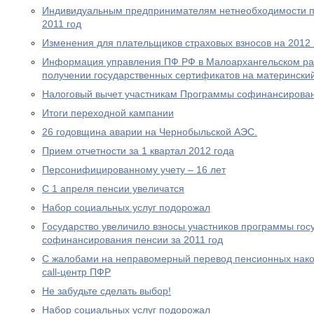
Индивидуальным предпринимателям нетнеобходимости пр
2011 год
Изменения для плательщиков страховых взносов на 2012 
Информация управления ПФ РФ в Малоархангельском ра
получении государственных сертификатов на материнский
Налоговый вычет участникам Программы софинансирова
Итоги переходной кампании
26 годовщина аварии на Чернобыльской АЭС.
Прием отчетности за 1 квартал 2012 года
Персонифицированному учету – 16 лет
С 1 апреля пенсии увеличатся
Набор социальных услуг подорожал
Государство увеличило взносы участников программы гос
софинансирования пенсии за 2011 год
С жалобами на неправомерный перевод пенсионных нако
call-центр ПФР
Не забудьте сделать выбор!
Набор социальных услуг подорожал