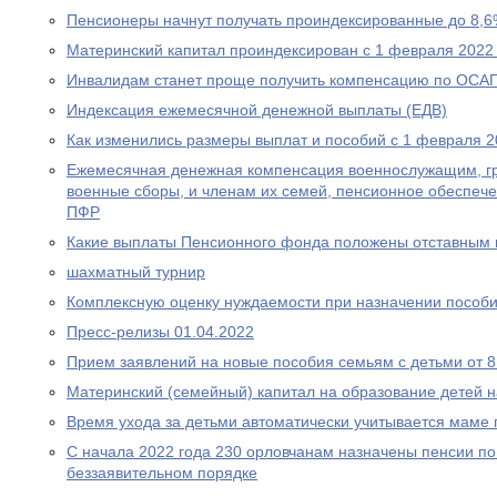
Пенсионеры начнут получать проиндексированные до 8,6
Материнский капитал проиндексирован с 1 февраля 2022
Инвалидам станет проще получить компенсацию по ОСА
Индексация ежемесячной денежной выплаты (ЕДВ)
Как изменились размеры выплат и пособий с 1 февраля 2
Ежемесячная денежная компенсация военнослужащим, г
военные сборы, и членам их семей, пенсионное обеспеч
ПФР
Какие выплаты Пенсионного фонда положены отставным 
шахматный турнир
Комплексную оценку нуждаемости при назначении пособ
Пресс-релизы 01.04.2022
Прием заявлений на новые пособия семьям с детьми от 8 
Материнский (семейный) капитал на образование детей 
Время ухода за детьми автоматически учитывается маме
С начала 2022 года 230 орловчанам назначены пенсии по
беззаявительном порядке