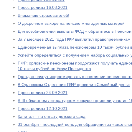
Пресс-релизы 16.08.2021
Вниманию страхователей!
О досрочном выходе на пенсию многодетных матерей
Для возобновления выплаты ФСД – обратитесь в Пенсио
За 7 месяцев 2021 года ПФР выплатил правопреемникам 
Единовременная выплата пенсионерам 10 тысяч рублей в
Успейте определиться с получением набора социальных у
ПФР: орловские пенсионеры продолжают получать едино
10 тысяч рублей по Указу Президента
Граждан начнут информировать о состоянии пенсионного 
В Орловском Отделении ПФР провели «Семейный день»
Пресс-релизы 24.09.2021
В III областном литературном конкурсе приняли участие 
Пресс-релизы 12.10.2021
Капитал – на оплату детского сада
31 октября - последний день для обращения за «школьно