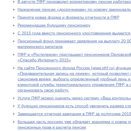
В августе ПФР производит корректировку пенсии работа
Назначение пенсии «досрочникам» по новому законодател
Принята новая форма и форматы отчетности в ПФР
Рекомендации будущему пенсионеру
С 2015 года вместо пенсионного удостоверения выдается
Пенсионный фонд принимает заявления на выплату 20 00
материнского капитала
ПФР и «Ростелеком» приглашают пенсионеров Орловской 
«Спасибо Интернету-2015»
На сайте Пенсионного фонда России (www.pfrf.ru) функц
«Предварительная запись на прием», который позволяет 
сэкономив время, выбрать определенный удобный день и
клиентской службы территориального управления ПФР, а
организовать свою работу.
Услуги ПФР можно оценить через систему «Ваш контроль
У будущих пенсионеров есть способ увеличить размер ст
Завершается отчетная кампания в ПФР за полугодие 2015
Большая часть россиян уже обладает знаниями о новом 
пенсионных прав и расчета пенсии