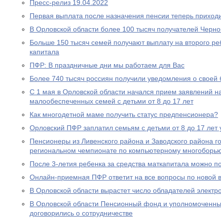
Пресс-релиз 19.04.2022
Первая выплата после назначения пенсии теперь приходи
В Орловской области более 100 тысяч получателей Черн
Больше 150 тысяч семей получают выплату на второго ре
капитала
ПФР: В праздничные дни мы работаем для Вас
Более 740 тысяч россиян получили уведомления о своей
С 1 мая в Орловской области начался прием заявлений н
малообеспеченных семей с детьми от 8 до 17 лет
Как многодетной маме получить статус предпенсионера?
Орловский ПФР заплатил семьям с детьми от 8 до 17 лет 
Пенсионеры из Ливенского района и Заводского района г
региональном чемпионате по компьютерному многоборь
После 3-летия ребенка за средства маткапитала можно п
Онлайн-приемная ПФР ответит на все вопросы по новой вы
В Орловской области вырастет число обладателей электр
В Орловской области Пенсионный фонд и уполномоченны
договорились о сотрудничестве