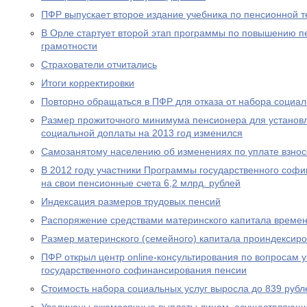
ПФР выпускает второе издание учебника по пенсионной т
В Орле стартует второй этап программы по повышению п
грамотности
Страхователи отчитались
Итоги корректировки
Повторно обращаться в ПФР для отказа от набора социал
Размер прожиточного минимума пенсионера для устано
социальной доплаты на 2013 год изменился
Самозанятому населению об изменениях по уплате взносо
В 2012 году участники Программы государственного соф
на свои пенсионные счета 6,2 млрд. рублей
Индексация размеров трудовых пенсий
Распоряжение средствами материнского капитала времен
Размер материнского (семейного) капитала проиндексир
ПФР открыл центр online-консультирования по вопросам 
государственного софинансирования пенсии
Стоимость набора социальных услуг выросла до 839 рубл