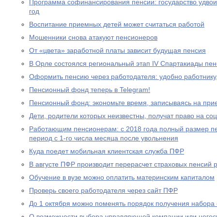
Программа софинансирования пенсии: государство удвоил
год
Воспитание приемных детей может считаться работой
Мошенники снова атакуют пенсионеров
От «цвета» заработной платы зависит будущая пенсия
В Орле состоялся региональный этап IV Спартакиады пе
Оформить пенсию через работодателя: удобно работнику
Пенсионный фонд теперь в Telegram!
Пенсионный фонд: экономьте время, записываясь на при
Дети, родители которых неизвестны, получат право на с
Работающим пенсионерам: с 2018 года полный размер пе
период с 1-го числа месяца после увольнения
Куда поедет мобильная клиентская служба ПФР
В августе ПФР производит перерасчет страховых пенсий
Обучение в вузе можно оплатить материнским капиталом
Проверь своего работодателя через сайт ПФР
До 1 октября можно поменять порядок получения набора 
О возможности выбора управляющей компании или негос