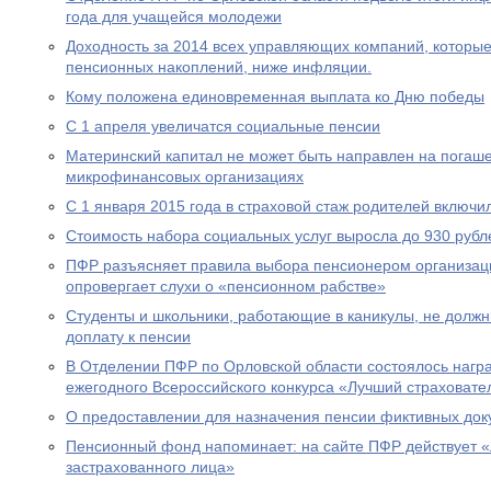
года для учащейся молодежи
Доходность за 2014 всех управляющих компаний, которы
пенсионных накоплений, ниже инфляции.
Кому положена единовременная выплата ко Дню победы
С 1 апреля увеличатся социальные пенсии
Материнский капитал не может быть направлен на погаше
микрофинансовых организациях
С 1 января 2015 года в страховой стаж родителей включи
Стоимость набора социальных услуг выросла до 930 рубл
ПФР разъясняет правила выбора пенсионером организац
опровергает слухи о «пенсионном рабстве»
Студенты и школьники, работающие в каникулы, не долж
доплату к пенсии
В Отделении ПФР по Орловской области состоялось нагр
ежегодного Всероссийского конкурса «Лучший страховател
О предоставлении для назначения пенсии фиктивных док
Пенсионный фонд напоминает: на сайте ПФР действует 
застрахованного лица»