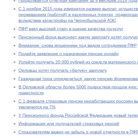
Продолжается отчетная кампания за 9 месяцев 2015 года
С 1 ноября 2015 года изменится размер выплат, осущест
проживанием (работой) в населенных пунктах, подвергш
вследствие катастрофы на Чернобыльской АЭС
ПФР взял высокий старт в оценке качества госуслуг
Пенсионный фонд выясняет, какую зарплату хотят получа
Внимание: снова мошенники под видом сотрудников ПФР
Подайте заявление о назначении пенсии онлайн
Успейте получить 20 000 рублей из средств материнского
Орловцы хотят получать «белую» зарплату
Гражданам пора определиться, какую пенсию формирова
В Орловской области более 5000 подростков прошли курс
грамотности
С 1 февраля страховые пенсии неработающих россиян в
увеличился на 7%
У Пенсионного фонда Российской Федерации новый теле
Информация для получателей страховых пенсий
Страхователям важно не забыть о новой отчетности в ПФ