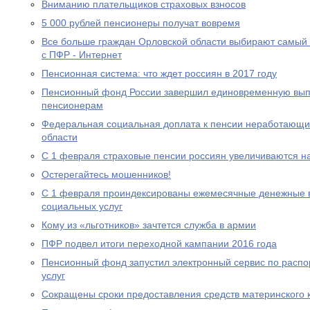
Вниманию плательщиков страховых взносов
5 000 рублей пенсионеры получат вовремя
Все больше граждан Орловской области выбирают самый
с ПФР - Интернет
Пенсионная система: что ждет россиян в 2017 году
Пенсионный фонд России завершил единовременную выпл
пенсионерам
Федеральная социальная доплата к пенсии неработающи
области
С 1 февраля страховые пенсии россиян увеличиваются н
Остерегайтесь мошенников!
С 1 февраля проиндексированы ежемесячные денежные в
социальных услуг
Кому из «льготников» зачтется служба в армии
ПФР подвел итоги переходной кампании 2016 года
Пенсионный фонд запустил электронный сервис по расп
услуг
Сокращены сроки предоставления средств материнского 