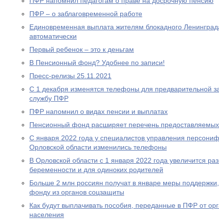
ПФР напомнил педагогам о праве на досрочную пенсию
ПФР – о заблаговременной работе
Единовременная выплата жителям блокадного Ленинграда
автоматически
Первый ребенок – это к деньгам
В Пенсионный фонд? Удобнее по записи!
Пресс-релизы 25.11.2021
С 1 декабря изменятся телефоны для предварительной за
службу ПФР
ПФР напомнил о видах пенсии и выплатах
Пенсионный фонд расширяет перечень предоставляемых
С января 2022 года у специалистов управления персони
Орловской области изменились телефоны
В Орловской области с 1 января 2022 года увеличится р
беременности и для одиноких родителей
Больше 2 млн россиян получат в январе меры поддержк
фонду из органов соцзащиты
Как будут выплачивать пособия, переданные в ПФР от ор
населения