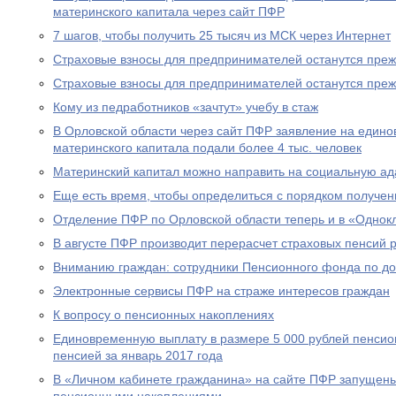
материнского капитала через сайт ПФР
7 шагов, чтобы получить 25 тысяч из МСК через Интернет
Страховые взносы для предпринимателей останутся пре
Страховые взносы для предпринимателей останутся пре
Кому из педработников «зачтут» учебу в стаж
В Орловской области через сайт ПФР заявление на едино
материнского капитала подали более 4 тыс. человек
Материнский капитал можно направить на социальную а
Еще есть время, чтобы определиться с порядком получен
Отделение ПФР по Орловской области теперь и в «Однок
В августе ПФР производит перерасчет страховых пенсий
Вниманию граждан: сотрудники Пенсионного фонда по до
Электронные сервисы ПФР на страже интересов граждан
К вопросу о пенсионных накоплениях
Единовременную выплату в размере 5 000 рублей пенсио
пенсией за январь 2017 года
В «Личном кабинете гражданина» на сайте ПФР запущен