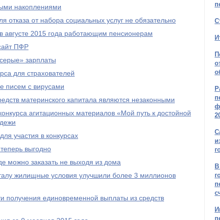
п
ыми накоплениями
я отказа от набора социальных услуг не обязательно
С
 в августе 2015 года работающим пенсионерам
И
сайт ПФР
П
серые» зарплаты
о
о
рса для страхователей
е писем с вирусами
Р
п
редств материнского капитала являются незаконными
ф
онкурса агитационных материалов «Мой путь к достойной
2
одежи
С
ля участия в конкурсах
и
 теперь выгодно
г
е можно заказать не выходя из дома
В
талу жилищные условия улучшили более 3 миллионов
г
п
с
и получения единовременной выплаты из средств
И
п