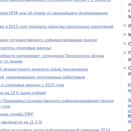
п
с
ыборе НПФ или об отказе от дальнейшего формирования
М
И
е в 2015 году передать средства пенсионных накоплений
М
амму государственного софинансирования пенсии
С
платить страховые взносы!
П
области напоминает: сотрудники Пенсионного фонда
р
ят по домам
О
 литературного конкурса среди пенсионеров
Р
ей, привлекающих иностранных работников
о страховых взносах с 2015 года
О
п
а на 23,6 тысяч рублей
З
ах Программы государственного софинансирования пенсии
о
 года
с
тская служба ПФР
М
о
 увеличатся на 11,4 %
области подвело итоги информационной кампании 2014