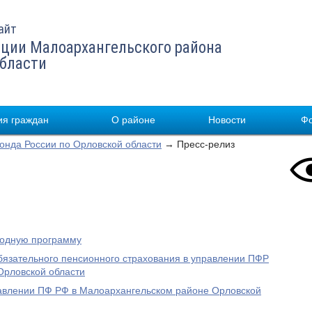
айт
ции Малоархангельского района
области
я граждан
О районе
Новости
Ф
нда России по Орловской области
→ Пресс-релиз
родную программу
бязательного пенсионного страхования в управлении ПФР
Орловской области
равлении ПФ РФ в Малоархангельском районе Орловской