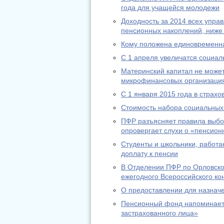
года для учащейся молодежи
Доходность за 2014 всех упр
пенсионных накоплений, ниже
Кому положена единовременн
С 1 апреля увеличатся социа
Материнский капитал не может
микрофинансовых организаци
С 1 января 2015 года в страх
Стоимость набора социальных 
ПФР разъясняет правила выбо
опровергает слухи о «пенсион
Студенты и школьники, работа
доплату к пенсии
В Отделении ПФР по Орловско
ежегодного Всероссийского ко
О предоставлении для назнач
Пенсионный фонд напоминает:
застрахованного лица»