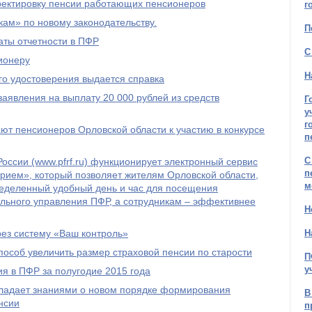
рректировку пенсии работающих пенсионеров
г
ам» по новому законодательству.
П
ты отчетности в ПФР
С
ионеру
Н
го удостоверения выдается справка
явления на выплату 20 000 рублей из средств
Г
у
г
т пенсионеров Орловской области к участию в конкурсе
п
С
оссии (www.pfrf.ru) функционирует электронный сервис
п
рием», который позволяет жителям Орловской области,
м
ределенный удобный день и час для посещения
льного управления ПФР, а сотрудникам – эффективнее
Н
рез систему «Ваш контроль»
Н
пособ увеличить размер страховой пенсии по старости
П
у
я в ПФР за полугодие 2015 года
бладает знаниями о новом порядке формирования
В
нсии
п