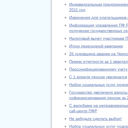
Индивидуальным предпринимат
2011 год
Изменения для плательщиков с
Информация управления ПФ РФ
получении государственных се
Налоговый вычет участникам 
Итоги переходной кампании
26 годовщина аварии на Черн
Прием отчетности за 1 квартал
Персонифицированному учету 
С 1 апреля пенсии увеличатся
Набор социальных услуг подо
Государство увеличило взносы
софинансирования пенсии за 
С жалобами на неправомерный
call-центр ПФР
Не забудьте сделать выбор!
Набор социальных услуг подо