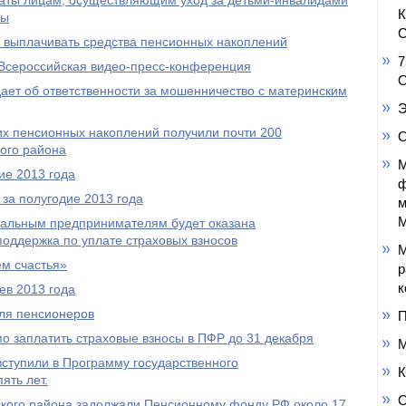
аты лицам, осуществляющим уход за детьми-инвалидами
пы
С
выплачивать средства пенсионных накоплений
7
Всероссийская видео-пресс-конференция
О
ет об ответственности за мошенничество с материнским
Э
оих пенсионных накоплений получили почти 200
О
ого района
М
ие 2013 года
ф
за полугодие 2013 года
м
М
уальным предпринимателям будет оказана
оддержка по уплате страховых взносов
М
м счастья»
р
к
ев 2013 года
ля пенсионеров
П
 заплатить страховые взносы в ПФР до 31 декабря
М
ступили в Программу государственного
К
ять лет.
О
кого района задолжали Пенсионному фонду РФ около 17