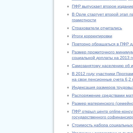
ПФР выпускает второе издание
В Орле стартует второй этап
грамотности
Страхователи отчитались
Итоги корректировки
Повторно обращаться в ПФР дл
Размер прожиточного минимум
социальной доплаты на 2013 г
Самозанятому населению об из
В 2012 году участники Програ
на свои пенсионные счета 6,2 
Индексация размеров трудовы
Распоряжение средствами мат
Размер материнского (семейно
ПФР открыл центр online-конс
государственного софинансир
Стоимость набора социальных 