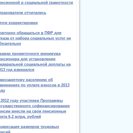
енсионной и социальной грамотности
трахователи отчитались
тоги корректировки
овторно обращаться в ПФР для
тказа от набора социальных услуг не
бязательно
азмер прожиточного минимума
енсионера для установления
едеральной социальной доплаты на
013 год изменился
амозанятому населению об
зменениях по уплате взносов в 2013
оду
 2012 году участники Программы
осударственного софинансирования
енсии внесли на свои пенсионные
чета 6,2 млрд. рублей
ндексация размеров трудовых
енсий