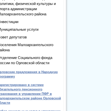
олитики, физической культуры и
порта администрации
алоархангельского района
нвестиции
униципальные услуги
овет депутатов
оселения Малоархангельского
айона
тделение Социального фонда
оссии по Орловской области
рловские предложения в Народную
рограмму
арегистрировано в системе
бязательного пенсионного
трахования в управлении ПФР в
алоархангельском районе Орловской
бласти