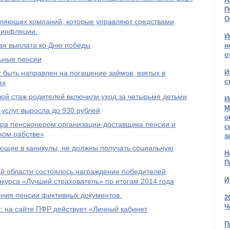
Н
П
О
авляющих компаний, которые управляют средствами
 инфляции.
И
ая выплата ко Дню победы
н
о
льные пенсии
И
 быть направлен на погашение займов, взятых в
с
ях
овой стаж родителей включили уход за четырьмя детьми
И
М
услуг выросла до 930 рублей
о
ра пенсионером организации-доставщика пенсии и
с
ном рабстве»
з
ющие в каникулы, не должны получать социальную
Н
П
й области состоялось награждение победителей
И
нкурса «Лучший страхователь» по итогам 2014 года
ения пенсии фиктивных документов.
2
Ч
 на сайте ПФР действует «Личный кабинет
П