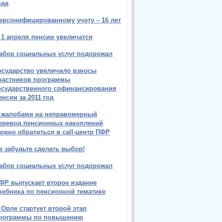
ода
ерсонифицированному учету – 16 лет
 1 апреля пенсии увеличатся
абор социальных услуг подорожал
осударство увеличило взносы
частников программы
осударственного софинансирования
енсии за 2011 год
 жалобами на неправомерный
еревод пенсионных накоплений
ожно обратиться в call-центр ПФР
е забудьте сделать выбор!
абор социальных услуг подорожал
ФР выпускает второе издание
чебника по пенсионной тематике
 Орле стартует второй этап
рограммы по повышению