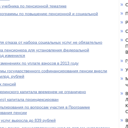
О
 учебника по пенсионной тематике
П
 программы по повышению пенсионной и социальной
Р
С
С
я отказа от набора социальных услуг не обязательно
П
а пенсионера для установления федеральной
В
од изменился
Г
менениях по уплате взносов в 2013 году
У
ммы государственного софинансирования пенсии внесли
млрд. рублей
М
х пенсий
ч
еринского капитала временем не ограничено
го) капитала проиндексирован
ультирования по вопросам участия в Программе
С
ования пенсии
услуг выросла до 839 рублей