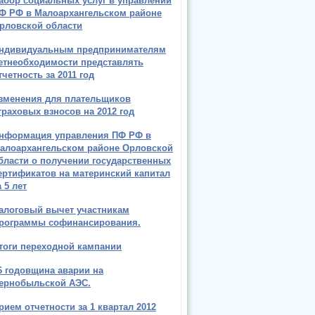
абор социальных услуг в управлении
Ф РФ в Малоархангельском районе
рловской области
ндивидуальным предпринимателям
етнеобходимости представлять
тчетность за 2011 год
зменения для плательщиков
траховых взносов на 2012 год
нформация управления ПФ РФ в
алоархангельском районе Орловской
бласти о получении государственных
ертификатов на материнский капитал
а 5 лет
алоговый вычет участникам
рограммы софинансирования.
тоги переходной кампании
6 годовщина аварии на
ернобыльской АЭС.
рием отчетности за 1 квартал 2012