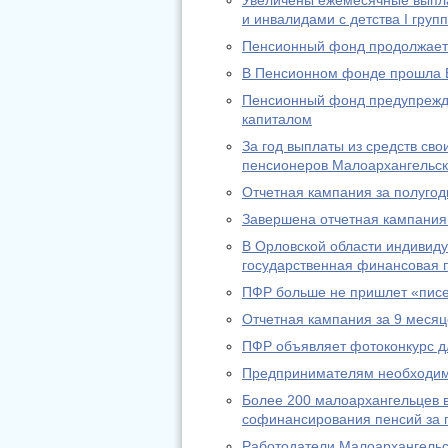
Увеличены ежемесячные выпл
и инвалидами с детства I груп
Пенсионный фонд продолжает 
В Пенсионном фонде прошла 
Пенсионный фонд предупрежда
капиталом
За год выплаты из средств св
пенсионеров Малоархангельск
Отчетная кампания за полугод
Завершена отчетная кампания 
В Орловской области индивид
государственная финансовая п
ПФР больше не пришлет «писе
Отчетная кампания за 9 месяц
ПФР объявляет фотоконкурс д
Предпринимателям необходимо
Более 200 малоархангельцев в
софинансирования пенсий за п
Работодатели Малоархангельс