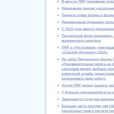
В августе ПФР производит ко
Назначение пенсии «досрочник
Принята новая форма и форма
Рекомендации будущему пенс
С 2015 года вместо пенсионно
Пенсионный фонд принимает за
материнского капитала
ПФР и «Ростелеком» приглашаю
«Спасибо Интернету-2015»
На сайте Пенсионного фонда Р
«Предварительная запись на п
сэкономив время, выбрать оп
клиентской службы территориа
организовать свою работу.
Услуги ПФР можно оценить че
У будущих пенсионеров есть с
Завершается отчетная кампани
Большая часть россиян уже о
пенсионных прав и расчета пе