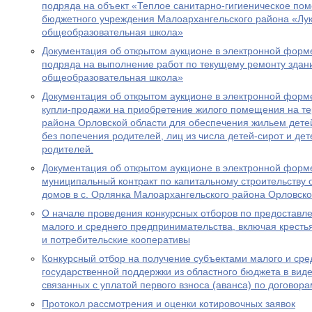
подряда на объект «Теплое санитарно-гигиеническое по
бюджетного учреждения Малоархангельского района «Лук
общеобразовательная школа»
Документация об открытом аукционе в электронной форме
подряда на выполнение работ по текущему ремонту здан
общеобразовательная школа»
Документация об открытом аукционе в электронной форме
купли-продажи на приобретение жилого помещения на т
района Орловской области для обеспечения жильем детей
без попечения родителей, лиц из числа детей-сирот и де
родителей.
Документация об открытом аукционе в электронной форме
муниципальный контракт по капитальному строительству
домов в с. Орлянка Малоархангельского района Орловско
О начале проведения конкурсных отборов по предоставл
малого и среднего предпринимательства, включая кресть
и потребительские кооперативы
Конкурсный отбор на получение субъектами малого и ср
государственной поддержки из областного бюджета в виде
связанных с уплатой первого взноса (аванса) по договор
Протокол рассмотрения и оценки котировочных заявок