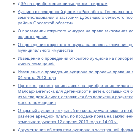
ДЭА на приобретение жилья детям - сиротам
Аукцион в электронной форме «Разработка Генерального
землепользования и застройки Дубовицкого сельского по
района Орловской области»
О проведении открытого конкурса на право заключения д
водоотведения
О проведении открытого конкурса на право заключения д
муниципального имущества
Извещение о проведении открытого аукциона на приобре
жилых помещений
Извещение о проведении аукциона по продаже права на 
04 марта 2013 года
Протокол рассмотрения заявок на приобретение жилого п
Малоархангельска для детей-сирот и детей, оставшихся б
из числа детей-сирот, оставшихся без попечения родите
жилого помещения
Открытый аукцион, открытый по составу участников и по
размере арендной платы, по продаже права на заключен
земельного участка 12 апреля 2013 года в 14.00 ч.
Документация об открытом аукционе в электронной форме