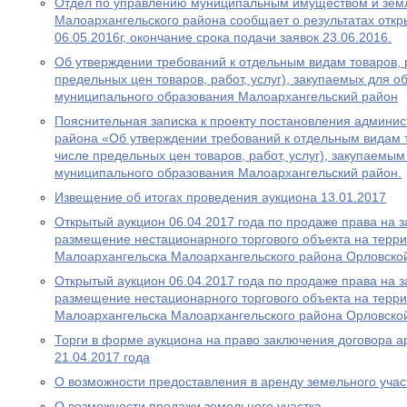
Отдел по управлению муниципальным имуществом и зем
Малоархангельского района сообщает о результатах откр
06.05.2016г, окончание срока подачи заявок 23.06.2016.
Об утверждении требований к отдельным видам товаров, ра
предельных цен товаров, работ, услуг), закупаемых для 
муниципального образования Малоархангельский район
Пояснительная записка к проекту постановления админи
района «Об утверждении требований к отдельным видам то
числе предельных цен товаров, работ, услуг), закупаемы
муниципального образования Малоархангельский район.
Извещение об итогах проведения аукциона 13.01.2017
Открытый аукцион 06.04.2017 года по продаже права на 
размещение нестационарного торгового объекта на терри
Малоархангельска Малоархангельского района Орловско
Открытый аукцион 06.04.2017 года по продаже права на 
размещение нестационарного торгового объекта на терри
Малоархангельска Малоархангельского района Орловско
Торги в форме аукциона на право заключения договора а
21.04.2017 года
О возможности предоставления в аренду земельного учас
О возможности продажи земельного участка