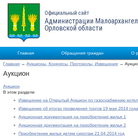
Официальный сайт
Администрации Малоархангел
Орловской области
Главная
Обращения граждан
О 
Главная
→
Аукционы, Конкурсы, Протоколы, Извещения
→ Аукци
Аукцион
Аукцион
В этом разделе:
Извещение на Открытый Аукцион по газоснабжению котел
Извещение об итогах проведения торгов 19 мая 2014 год
Аукционная документация на приобретение жилья 1
Аукционная документация на приобретение жилья 2
Приобретение жилья детям сиротам 21.04.2014 год