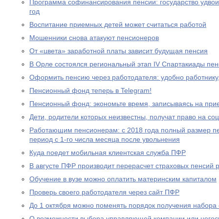
Программа софинансирования пенсии: государство удвоил
год
Воспитание приемных детей может считаться работой
Мошенники снова атакуют пенсионеров
От «цвета» заработной платы зависит будущая пенсия
В Орле состоялся региональный этап IV Спартакиады пе
Оформить пенсию через работодателя: удобно работнику
Пенсионный фонд теперь в Telegram!
Пенсионный фонд: экономьте время, записываясь на при
Дети, родители которых неизвестны, получат право на с
Работающим пенсионерам: с 2018 года полный размер пе
период с 1-го числа месяца после увольнения
Куда поедет мобильная клиентская служба ПФР
В августе ПФР производит перерасчет страховых пенсий
Обучение в вузе можно оплатить материнским капиталом
Проверь своего работодателя через сайт ПФР
До 1 октября можно поменять порядок получения набора 
О возможности выбора управляющей компании или негос