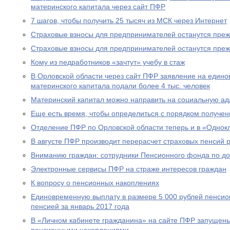
материнского капитала через сайт ПФР
7 шагов, чтобы получить 25 тысяч из МСК через Интернет
Страховые взносы для предпринимателей останутся пре
Страховые взносы для предпринимателей останутся пре
Кому из педработников «зачтут» учебу в стаж
В Орловской области через сайт ПФР заявление на едино
материнского капитала подали более 4 тыс. человек
Материнский капитал можно направить на социальную а
Еще есть время, чтобы определиться с порядком получен
Отделение ПФР по Орловской области теперь и в «Однок
В августе ПФР производит перерасчет страховых пенсий
Вниманию граждан: сотрудники Пенсионного фонда по до
Электронные сервисы ПФР на страже интересов граждан
К вопросу о пенсионных накоплениях
Единовременную выплату в размере 5 000 рублей пенсио
пенсией за январь 2017 года
В «Личном кабинете гражданина» на сайте ПФР запущен