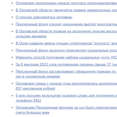
Орловские пенсионеры начали получать проиндексирова
В Орловской области увеличится размер ежемесячных по
О пенсии самозанятых орловчан
Пенсионный фонд ускорит назначение выплат многодетн
В Орловской области правом на досрочную пенсию воспо
сельских медиков
В Орле назвали имена лучших спортсменов "золотого" во
Пенсионный фонд досрочно перечислил социальные посо
Изменить способ получения набора социальных услуг (НС
За 6 месяцев 2022 года орловчанам оказаны свыше 37 тыс
Пенсионный фонд рассматривает обращения граждан по в
лет в ускоренном режиме
Орловские семьи с начала года распорядились материнс
837 миллионов рублей
6 млн россиян используют кодовое слово для получения 
телефону ЕКЦ
Орловским Пенсионным фондом за год было перечислено
счета будущих мам