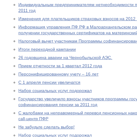
Индивидуальным предпринимателям нетнеобходимости пр
2011 год
Изменения для плательщиков страховых взносов на 2012 
Информация управления ПФ РФ в Малоархангельском ра
получении государственных сертификатов на материнский
Налоговый вычет участникам Программы софинансирова
Итоги переходной кампании
26 годовщина аварии на Чернобыльской АЭС.
Прием отчетности за 1 квартал 2012 года
Персонифицированному учету – 16 лет
С 1 апреля пенсии увеличатся
Набор социальных услуг подорожал
Государство увеличило взносы участников программы гос
софинансирования пенсии за 2011 год
С жалобами на неправомерный перевод пенсионных нако
call-центр ПФР
Не забудьте сделать выбор!
Набор социальных услуг подорожал