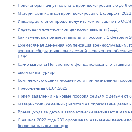
Пенсионеры начнут получать проиндексированные до 8,6
Материнский капитал проиндексирован с 1 февраля 2022
Инвалидам станет проще получить компенсацию по ОСА
Индексация ежемесячной денежной выплаты (ЕДВ)
Как изменились размеры выплат и пособий с 1 февраля 2
Ежемесячная денежная компенсация военнослужащим, г
военные сборы, и членам их семей, пенсионное обеспеч
ПФР
Какие выплаты Пенсионного фонда положены отставным 
шахматный турнир
Комплексную оценку нуждаемости при назначении пособ
Пресс-релизы 01.04.2022
Прием заявлений на новые пособия семьям с детьми от 8 
Материнский (семейный) капитал на образование детей 
Время ухода за детьми автоматически учитывается маме
С начала 2022 года 230 орловчанам назначены пенсии по
беззаявительном порядке