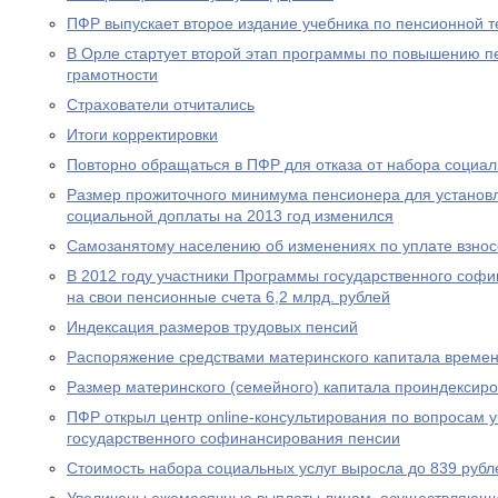
ПФР выпускает второе издание учебника по пенсионной т
В Орле стартует второй этап программы по повышению п
грамотности
Страхователи отчитались
Итоги корректировки
Повторно обращаться в ПФР для отказа от набора социал
Размер прожиточного минимума пенсионера для устано
социальной доплаты на 2013 год изменился
Самозанятому населению об изменениях по уплате взносо
В 2012 году участники Программы государственного соф
на свои пенсионные счета 6,2 млрд. рублей
Индексация размеров трудовых пенсий
Распоряжение средствами материнского капитала времен
Размер материнского (семейного) капитала проиндексир
ПФР открыл центр online-консультирования по вопросам 
государственного софинансирования пенсии
Стоимость набора социальных услуг выросла до 839 рубл