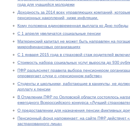
года для учащейся молодежи
Доходность за 2014 всех управляющих компаний, которы
пенсионных накоплений, ниже инфляции.
Кому положена единовременная выплата ко Дню победы
С 1 апреля увеличатся социальные пенсии
Материнский капитал не может быть направлен на погаше
микрофинансовых организациях
С 1 января 2015 года в страховой стаж родителей включи
Стоимость набора социальных услуг выросла до 930 рубл
ПФР разъясняет правила выбора пенсионером организац
опровергает слухи о «пенсионном рабстве»
Студенты и школьники, работающие в каникулы, не долж
доплату к пенсии
В Отделении ПФР по Орловской области состоялось нагр
ежегодного Всероссийского конкурса «Лучший страховател
О предоставлении для назначения пенсии фиктивных док
Пенсионный фонд напоминает: на сайте ПФР действует 
застрахованного лица»