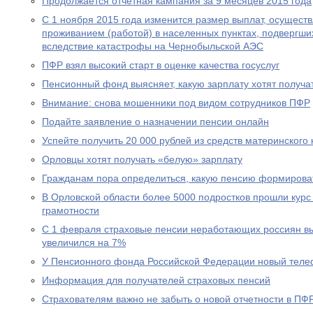
Продолжается отчетная кампания за 9 месяцев 2015 года
С 1 ноября 2015 года изменится размер выплат, осущест
проживанием (работой) в населенных пунктах, подвергш
вследствие катастрофы на Чернобыльской АЭС
ПФР взял высокий старт в оценке качества госуслуг
Пенсионный фонд выясняет, какую зарплату хотят получа
Внимание: снова мошенники под видом сотрудников ПФР
Подайте заявление о назначении пенсии онлайн
Успейте получить 20 000 рублей из средств материнского
Орловцы хотят получать «белую» зарплату
Гражданам пора определиться, какую пенсию формирова
В Орловской области более 5000 подростков прошли курс
грамотности
С 1 февраля страховые пенсии неработающих россиян в
увеличился на 7%
У Пенсионного фонда Российской Федерации новый теле
Информация для получателей страховых пенсий
Страхователям важно не забыть о новой отчетности в ПФ