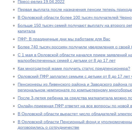
Пресс-релиз 19.04.2022
Первая выплата после назначения пенсии теперь приходи
В Орловской области более 100 тысяч получателей Черн
Больше 150 тысяч семей получают выплату на второго ре
капитала
ПФР: В праздничные дни мы работаем для Вас
Более 740 тысяч россиян получили уведомления о своей
С 1 мая в Орловской области начался прием заявлений н
малообеспеченных семей с детьми от 8 до 17 лет
Как многодетной маме получить статус предпенсионера?
Орловский ПФР заплатил семьям с детьми от 8 до 17 лет 
Пенсионеры из Ливенского района и Заводского района г
региональном чемпионате по компьютерному многоборь
После 3-летия ребенка за средства маткапитала можно п
Онлайн-приемная ПФР ответит на все вопросы по новой вы
В Орловской области вырастет число обладателей электр
В Орловской области Пенсионный фонд и уполномоченны
договорились о сотрудничестве