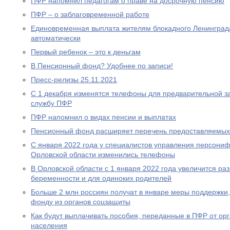
ПФР напомнил педагогам о праве на досрочную пенсию
ПФР – о заблаговременной работе
Единовременная выплата жителям блокадного Ленинграда
автоматически
Первый ребенок – это к деньгам
В Пенсионный фонд? Удобнее по записи!
Пресс-релизы 25.11.2021
С 1 декабря изменятся телефоны для предварительной за
службу ПФР
ПФР напомнил о видах пенсии и выплатах
Пенсионный фонд расширяет перечень предоставляемых
С января 2022 года у специалистов управления персони
Орловской области изменились телефоны
В Орловской области с 1 января 2022 года увеличится р
беременности и для одиноких родителей
Больше 2 млн россиян получат в январе меры поддержк
фонду из органов соцзащиты
Как будут выплачивать пособия, переданные в ПФР от ор
населения