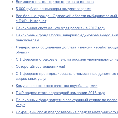
Вниманию плательщиков страховых взносов
5 000 рублей пенсионеры получат вовремя
Все больше граждан Орловской области выбирают самый
с ПФР - Интернет
Пенсионная система: что ждет россиян в 2017 году
Пенсионный фонд России завершил единовременную выпл
пенсионерам
Федеральная социальная доплата к пенсии неработающи
области
С 1 февраля страховые пенсии россиян увеличиваются н
Остерегайтесь мошенников!
С 1 февраля проиндексированы ежемесячные денежные в
социальных услуг
Кому из «льготников» зачтется служба в армии
ПФР подвел итоги переходной кампании 2016 года
Пенсионный фонд запустил электронный сервис по расп
услуг
Сокращены сроки предоставления средств материнского 