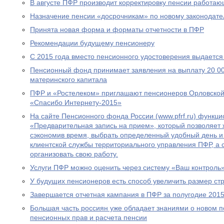
В августе ПФР производит корректировку пенсии работа
Назначение пенсии «досрочникам» по новому законодател
Принята новая форма и форматы отчетности в ПФР
Рекомендации будущему пенсионеру
С 2015 года вместо пенсионного удостоверения выдается
Пенсионный фонд принимает заявления на выплату 20 00
материнского капитала
ПФР и «Ростелеком» приглашают пенсионеров Орловской 
«Спасибо Интернету-2015»
На сайте Пенсионного фонда России (www.pfrf.ru) функц
«Предварительная запись на прием», который позволяет 
сэкономив время, выбрать определенный удобный день и
клиентской службы территориального управления ПФР, а
организовать свою работу.
Услуги ПФР можно оценить через систему «Ваш контроль
У будущих пенсионеров есть способ увеличить размер ст
Завершается отчетная кампания в ПФР за полугодие 2015
Большая часть россиян уже обладает знаниями о новом 
пенсионных прав и расчета пенсии