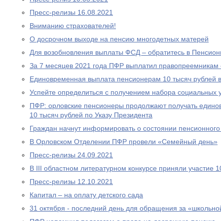
Пресс-релизы 16.08.2021
Вниманию страхователей!
О досрочном выходе на пенсию многодетных матерей
Для возобновления выплаты ФСД – обратитесь в Пенсио
За 7 месяцев 2021 года ПФР выплатил правопреемникам 
Единовременная выплата пенсионерам 10 тысяч рублей в
Успейте определиться с получением набора социальных у
ПФР: орловские пенсионеры продолжают получать едино
10 тысяч рублей по Указу Президента
Граждан начнут информировать о состоянии пенсионного 
В Орловском Отделении ПФР провели «Семейный день»
Пресс-релизы 24.09.2021
В III областном литературном конкурсе приняли участие 
Пресс-релизы 12.10.2021
Капитал – на оплату детского сада
31 октября - последний день для обращения за «школьно