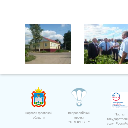
Стоматологический кабинет
Портал Орловской
Всероссийский
Портал
области
проект
государствен
"ХЕЛПИНВЕР"
услуг Российс
ООО "Орелагроинвест" сев
свеклы