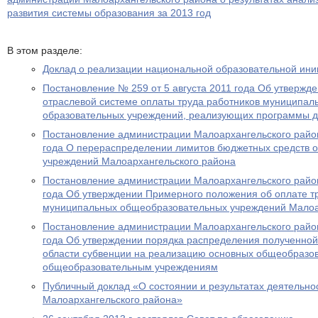
развития системы образования за 2013 год
В этом разделе:
Доклад о реализации национальной образовательной ин
Постановление № 259 от 5 августа 2011 года Об утверж
отраслевой системе оплаты труда работников муниципа
образовательных учреждений, реализующих программы д
Постановление администрации Малоархангельского район
года О перераспределении лимитов бюджетных средств 
учреждений Малоархангельского района
Постановление администрации Малоархангельского райо
года Об утверждении Примерного положения об оплате т
муниципальных общеобразовательных учреждений Малоа
Постановление администрации Малоархангельского район
года Об утверждении порядка распределения полученной
области субвенции на реализацию основных общеобразо
общеобразовательным учреждениям
Публичный доклад «О состоянии и результатах деятельно
Малоархангельского района»