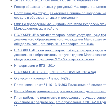
26 сентября 2013 г. состоялся Совет по образованию
Реестр образовательных учреждений Малоархангельского
Постоянно действующая «горячая линия» по вопросам н
средств в образовательных учреждениях
Отчет о проведении муниципального этапа Всероссийско
Малоархангельском районе
ПОЛОЖЕНИЕ о закупке товаров, работ, услуг для нужд м
дошкольного образовательного учреждения Малоархангел
общеразвивающего вида №1 г.Малоархангельска»
ПОЛОЖЕНИЕ о закупке товаров, работ, услуг для нужд м
дошкольного образовательного учреждения Малоархангел
общеразвивающего вида №2 г.Малоархангельска»
Информация о ЕГЭ - 2014
ПОЛОЖЕНИЕ ОБ ОТДЕЛЕ ОБРАЗОВАНИЯ 2014 год
О внесении изменений в пост.№393
Постановление от 31.10.13 №393 Положение об оплате т
Школа Малоархангельского района в числе лучших школ 
План работы по подготовке и проведению государственной
основного и среднего общего образования в 2013-2014 уч