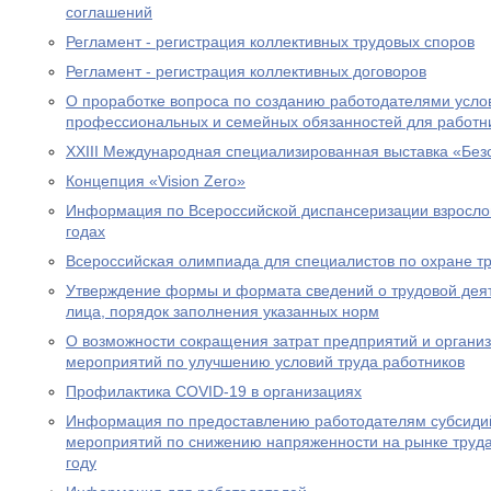
соглашений
Регламент - регистрация коллективных трудовых споров
Регламент - регистрация коллективных договоров
О проработке вопроса по созданию работодателями усл
профессиональных и семейных обязанностей для работн
XXIII Международная специализированная выставка «Безо
Концепция «Vision Zero»
Информация по Всероссийской диспансеризации взросло
годах
Всероссийская олимпиада для специалистов по охране т
Утверждение формы и формата сведений о трудовой деят
лица, порядок заполнения указанных норм
О возможности сокращения затрат предприятий и органи
мероприятий по улучшению условий труда работников
Профилактика COVID-19 в организациях
Информация по предоставлению работодателям субсидий
мероприятий по снижению напряженности на рынке труда
году