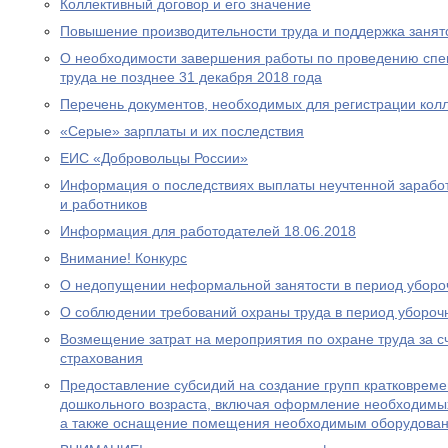
Коллективный договор и его значение
Повышение производительности труда и поддержка занято
О необходимости завершения работы по проведению спе
труда не позднее 31 декабря 2018 года
Перечень документов, необходимых для регистрации колл
«Cерые» зарплаты и их последствия
ЕИС «Добровольцы России»
Информация о последствиях выплаты неучтенной зарабо
и работников
Информация для работодателей 18.06.2018
Внимание! Конкурс
О недопущении неформальной занятости в период уборо
О соблюдении требований охраны труда в период убороч
Возмещение затрат на мероприятия по охране труда за с
страхования
Предоставление субсидий на создание групп кратковрем
дошкольного возраста, включая оформление необходимых
а также оснащение помещения необходимым оборудова