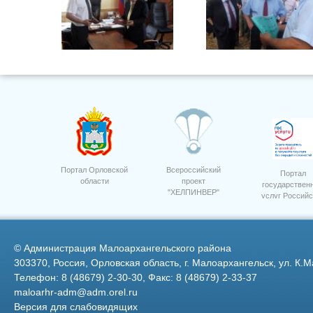
6
Портал Орловской
Всероссийский
Портал
области
проект
государствен
"ХЕЛПИНВЕР"
услуг Российс
9 мая 2011 год
Федерации
©
Администрация Малоархангельского района
303370, Россия, Орловская область, г. Малоархангельск, ул. К.М
Телефон: 8 (48679) 2-30-30, Факс: 8 (48679) 2-33-37
maloarhr-adm@adm.orel.ru
Версия для слабовидящих