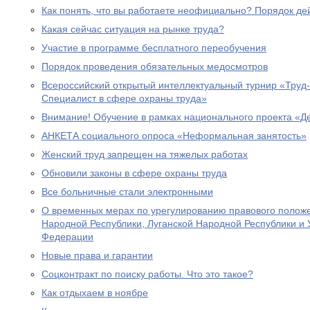
Как понять, что вы работаете неофициально? Порядок де
Какая сейчас ситуация на рынке труда?
Участие в программе бесплатного переобучения
Порядок проведения обязательных медосмотров
Всероссийский открытый интеллектуальный турнир «Труд
Специалист в сфере охраны труда»
Внимание! Обучение в рамках национального проекта «
АНКЕТА социального опроса «Неформальная занятость»
Женский труд запрещен на тяжелых работах
Обновили законы в сфере охраны труда
Все больничные стали электронными
О временных мерах по урегулированию правового полож
Народной Республики, Луганской Народной Республики и 
Федерации
Новые права и гарантии
Соцконтракт по поиску работы. Что это такое?
Как отдыхаем в ноябре