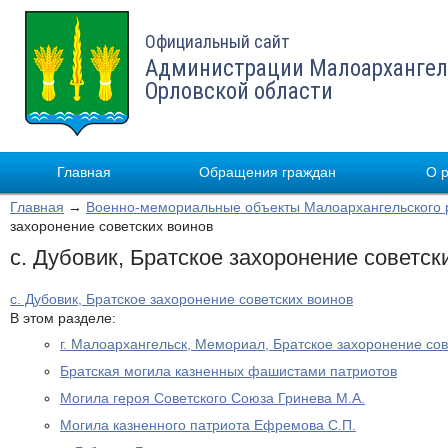
Официальный сайт
Администрации Малоархангел
Орловской области
Главная
Обращения граждан
О 
Главная
→
Военно-мемориальные объекты Малоархангельского 
захоронение советских воинов
с. Дубовик, Братское захоронение советск
с. Дубовик, Братское захоронение советских воинов
В этом разделе:
г. Малоархангельск, Мемориал, Братское захоронение сов
Братская могила казненных фашистами патриотов
Могила героя Советского Союза Гринева М.А.
Могила казненного патриота Ефремова С.П.