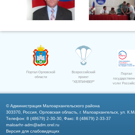
Абиссонов Виктор Иванович
Торжественное Вручение
Паспортов
Портал Орловской
Всероссийский
Портал
области
проект
государствен
"ХЕЛПИНВЕР"
услуг Российс
3
Федерации
©
Администрация Малоархангельского района
303370, Россия, Орловская область, г. Малоархангельск, ул. К.М
Телефон: 8 (48679) 2-30-30, Факс: 8 (48679) 2-33-37
maloarhr-adm@adm.orel.ru
Версия для слабовидящих