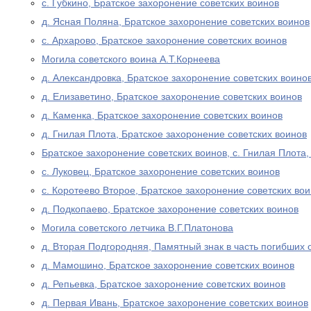
с. Губкино, Братское захоронение советских воинов
д. Ясная Поляна, Братское захоронение советских воинов
с. Архарово, Братское захоронение советских воинов
Могила советского воина А.Т.Корнеева
д. Александровка, Братское захоронение советских воино
д. Елизаветино, Братское захоронение советских воинов
д. Каменка, Братское захоронение советских воинов
д. Гнилая Плота, Братское захоронение советских воинов
Братское захоронение советских воинов, с. Гнилая Плота
с. Луковец, Братское захоронение советских воинов
с. Коротеево Второе, Братское захоронение советских во
д. Подкопаево, Братское захоронение советских воинов
Могила советского летчика В.Г.Платонова
д. Вторая Подгородняя, Памятный знак в часть погибших 
д. Мамошино, Братское захоронение советских воинов
д. Репьевка, Братское захоронение советских воинов
д. Первая Ивань, Братское захоронение советских воинов