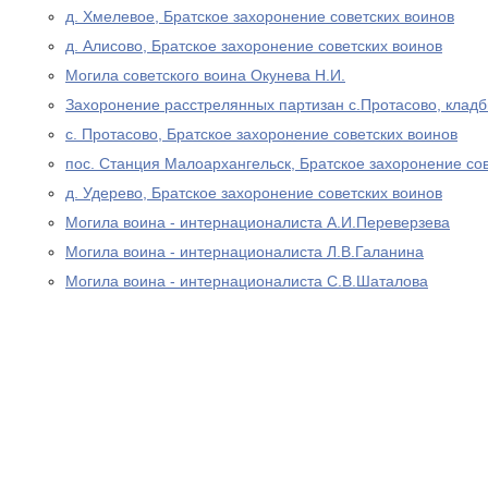
д. Хмелевое, Братское захоронение советских воинов
д. Алисово, Братское захоронение советских воинов
Могила советского воина Окунева Н.И.
Захоронение расстрелянных партизан с.Протасово, клад
с. Протасово, Братское захоронение советских воинов
пос. Станция Малоархангельск, Братское захоронение со
д. Удерево, Братское захоронение советских воинов
Могила воина - интернационалиста А.И.Переверзева
Могила воина - интернационалиста Л.В.Галанина
Могила воина - интернационалиста С.В.Шаталова