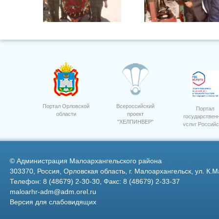
2
Портал Орловской
Всероссийский
Портал
области
проект
государствен
"ХЕЛПИНВЕР"
услуг Российс
5
Федерации
©
Администрация Малоархангельского района
303370, Россия, Орловская область, г. Малоархангельск, ул. К.М
Телефон: 8 (48679) 2-30-30, Факс: 8 (48679) 2-33-37
maloarhr-adm@adm.orel.ru
Версия для слабовидящих
15
10 лет Россельхозбанк.