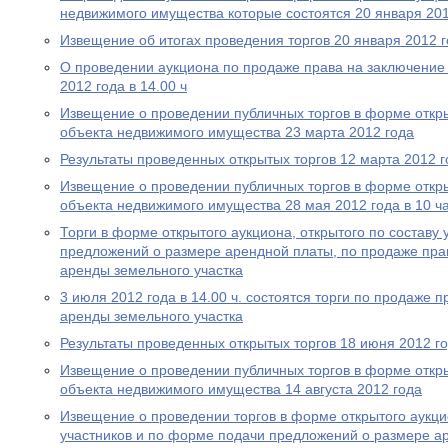
недвижимого имущества которые состоятся 20 января 201
Извещение об итогах проведения торгов 20 января 2012 
О проведении аукциона по продаже права на заключение
2012 года в 14.00 ч
Извещение о проведении публичных торгов в форме откр
объекта недвижимого имущества 23 марта 2012 года
Результаты проведенных открытых торгов 12 марта 2012 г
Извещение о проведении публичных торгов в форме откр
объекта недвижимого имущества 28 мая 2012 года в 10 ча
Торги в форме открытого аукциона, открытого по составу
предложений о размере арендной платы, по продаже пра
аренды земельного участка
3 июля 2012 года в 14.00 ч. состоятся торги по продаже 
аренды земельного участка
Результаты проведенных открытых торгов 18 июня 2012 г
Извещение о проведении публичных торгов в форме откр
объекта недвижимого имущества 14 августа 2012 года
Извещение о проведении торгов в форме открытого аукцио
участников и по форме подачи предложений о размере а