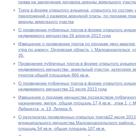
права на заключение договора аренды земельного участк
Торги в форме открытого аукциона, открытого по составу
предложений о размере арендной платы, по продаже пра
аренды земельного участка
О проведении публичных торгов в форме открытого аукци
недвижимого имущества 26 апреля 2013 года
Извещение о проведении торгов по продаже двух квартир 
утра по адресу: Орловская область, г. Малоархангельск, ул
35.
Проведение публичных торгов в форме открытого аукцион
недвижимого имущества- земельный участок, категория з
пунктов общей площадью 866 кв.м.
О проведении публичных торгов в форме открытого аукци
недвижимого имущества 22 июля 2013 года
Извещение о продаже имущества посредством публичного
назначение: жилое, общая площадь 17,4 кв.м., этаж 1, г. 
Либкнехта, д. 13, Литера А.
О результатах проведенных открытых торгов22 июля 2013
муниципального имущества Малоархангельского района:
площадь 54 кв.м.,общая площадь 107 кв.м.