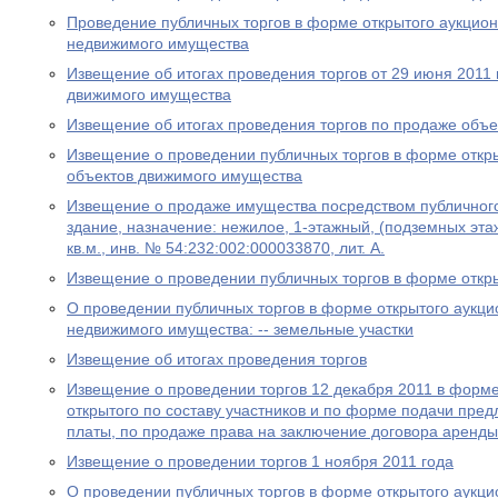
Проведение публичных торгов в форме открытого аукцион
недвижимого имущества
Извещение об итогах проведения торгов от 29 июня 2011 
движимого имущества
Извещение об итогах проведения торгов по продаже объ
Извещение о проведении публичных торгов в форме откр
объектов движимого имущества
Извещение о продаже имущества посредством публичног
здание, назначение: нежилое, 1-этажный, (подземных эта
кв.м., инв. № 54:232:002:000033870, лит. А.
Извещение о проведении публичных торгов в форме откр
О проведении публичных торгов в форме открытого аукци
недвижимого имущества: -- земельные участки
Извещение об итогах проведения торгов
Извещение о проведении торгов 12 декабря 2011 в форме
открытого по составу участников и по форме подачи пре
платы, по продаже права на заключение договора аренды
Извещение о проведении торгов 1 ноября 2011 года
О проведении публичных торгов в форме открытого аукци