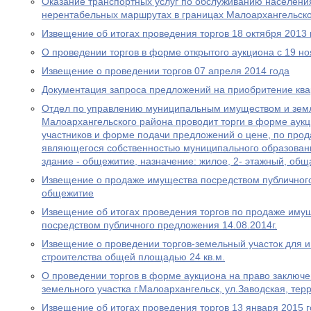
Оказание транспортных услуг по обслуживанию населени
нерентабельных маршрутах в границах Малоархангельско
Извещение об итогах проведения торгов 18 октября 2013 
О проведении торгов в форме открытого аукциона с 19 но
Извещение о проведении торгов 07 апреля 2014 года
Документация запроса предложений на приобритение квар
Отдел по управлению муниципальным имуществом и зем
Малоархангельского района проводит торги в форме аукци
участников и форме подачи предложений о цене, по про
являющегося собственностью муниципального образован
здание - общежитие, назначение: жилое, 2- этажный, общ
Извещение о продаже имущества посредством публичного
общежитие
Извещение об итогах проведения торгов по продаже иму
посредством публичного предложения 14.08.2014г.
Извещение о проведении торгов-земельный участок для 
строителства общей площадью 24 кв.м.
О проведении торгов в форме аукциона на право заключ
земельного участка г.Малоархангельск, ул.Заводская, те
Извещение об итогах проведения торгов 13 января 2015 