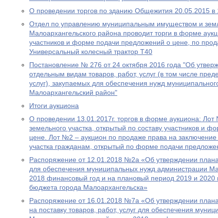
О проведении торгов по зданию Общежития 20.05.2015 в 
Отдел по управлению муниципальным имуществом и зем
Малоархангельского района проводит торги в форме аукци
участников и форме подачи предложений о цене, по про
Универсальный колесный трактор Т40
Постановление № 276 от 24 октября 2016 года "Об утвер
отдельным видам товаров, работ, услуг (в том числе пред
услуг), закупаемых для обеспечения нужд муниципальног
Малоархангельский район"
Итоги аукциона
О проведении 13.01.2017г. торгов в форме аукциона: Лот
земельного участка, открытый по составу участников и ф
цене. Лот №2 – аукцион по продаже права на заключение
участка гражданам, открытый по форме подачи предложен
Распоряжение от 12.01.2018 №2а «Об утверждении плана з
для обеспечения муниципальных нужд администрации Ма
2018 финансовый год и на плановый период 2019 и 2020
бюджета города Малоархангельска»
Распоряжение от 16.01.2018 №7а «Об утверждении план
на поставку товаров, работ, услуг для обеспечения муни