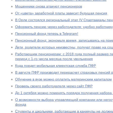
Мошенники снова атакуют пенсионеров
От «цвета» заработной платы зависит будущая пенсия
В Орле состоялся региональный этап IV Спартакиады пе
Оформить пенсию через работодателя: удобно работнику
Пенсионный фонд теперь в Telegram!
Пенсионный фонд: экономьте время, записываясь на при
Дети, родители которых неизвестны, получат право на с
Работающим пенсионерам: с 2018 года полный размер пе
период с 1-го числа месяца после увольнения
Куда поедет мобильная клиентская служба ПФР
В августе ПФР производит перерасчет страховых пенсий
Обучение в вузе можно оплатить материнским капиталом
Проверь своего работодателя через сайт ПФР
До 1 октября можно поменять порядок получения набора 
О возможности выбора управляющей компании или негос
фонда
Студенты и школьники, работающие в каникулы не должн