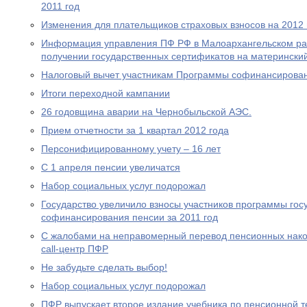
2011 год
Изменения для плательщиков страховых взносов на 2012 
Информация управления ПФ РФ в Малоархангельском ра
получении государственных сертификатов на материнский
Налоговый вычет участникам Программы софинансирова
Итоги переходной кампании
26 годовщина аварии на Чернобыльской АЭС.
Прием отчетности за 1 квартал 2012 года
Персонифицированному учету – 16 лет
С 1 апреля пенсии увеличатся
Набор социальных услуг подорожал
Государство увеличило взносы участников программы гос
софинансирования пенсии за 2011 год
С жалобами на неправомерный перевод пенсионных нако
call-центр ПФР
Не забудьте сделать выбор!
Набор социальных услуг подорожал
ПФР выпускает второе издание учебника по пенсионной т