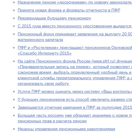
Назначение пенсии «досрочникам» по новому законодател
Принята новая форма и форматы отчетности в ПФР
Рекомендации будущему пенсионеру
С 2015 года вместо пенсионного удостоверения выдается
Пенсионный фонд принимает заявления на выплату 20 00
материнского капитала
ПФР и «Ростелеком» приглашают пенсионеров Орловской 
«Спасибо Интернету-2015»
На сайте Пенсионного фонда России (www.pfrf.ru) функц
«Предварительная запись на прием», который позволяет 
сэкономив время, выбрать определенный удобный день и
клиентской службы территориального управления ПФР, а
организовать свою работу.
Услуги ПФР можно оценить через систему «Ваш контроль
У будущих пенсионеров есть способ увеличить размер ст
Завершается отчетная кампания в ПФР за полугодие 2015
Большая часть россиян уже обладает знаниями о новом 
пенсионных прав и расчета пенсии
Нюансы управления пенсионными накоплениями