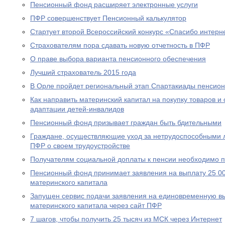
Пенсионный фонд расширяет электронные услуги
ПФР совершенствует Пенсионный калькулятор
Стартует второй Всероссийский конкурс «Спасибо интерн
Страхователям пора сдавать новую отчетность в ПФР
О праве выбора варианта пенсионного обеспечения
Лучший страхователь 2015 года
В Орле пройдет региональный этап Спартакиады пенсион
Как направить материнский капитал на покупку товаров и 
адаптации детей-инвалидов
Пенсионный фонд призывает граждан быть бдительными
Граждане, осуществляющие уход за нетрудоспособными 
ПФР о своем трудоустройстве
Получателям социальной доплаты к пенсии необходимо п
Пенсионный фонд принимает заявления на выплату 25 00
материнского капитала
Запущен сервис подачи заявления на единовременную вы
материнского капитала через сайт ПФР
7 шагов, чтобы получить 25 тысяч из МСК через Интернет