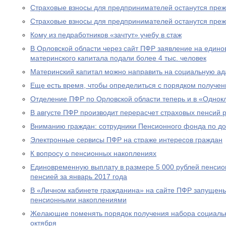
Страховые взносы для предпринимателей останутся пре
Страховые взносы для предпринимателей останутся пре
Кому из педработников «зачтут» учебу в стаж
В Орловской области через сайт ПФР заявление на едино
материнского капитала подали более 4 тыс. человек
Материнский капитал можно направить на социальную а
Еще есть время, чтобы определиться с порядком получен
Отделение ПФР по Орловской области теперь и в «Однок
В августе ПФР производит перерасчет страховых пенсий
Вниманию граждан: сотрудники Пенсионного фонда по до
Электронные сервисы ПФР на страже интересов граждан
К вопросу о пенсионных накоплениях
Единовременную выплату в размере 5 000 рублей пенсио
пенсией за январь 2017 года
В «Личном кабинете гражданина» на сайте ПФР запущен
пенсионными накоплениями
Желающие поменять порядок получения набора социальны
октября