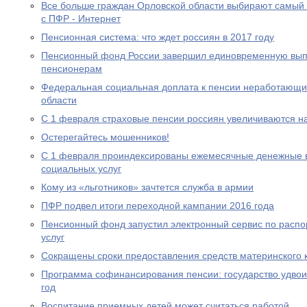
Все больше граждан Орловской области выбирают самый
с ПФР - Интернет
Пенсионная система: что ждет россиян в 2017 году
Пенсионный фонд России завершил единовременную выпл
пенсионерам
Федеральная социальная доплата к пенсии неработающи
области
С 1 февраля страховые пенсии россиян увеличиваются н
Остерегайтесь мошенников!
С 1 февраля проиндексированы ежемесячные денежные в
социальных услуг
Кому из «льготников» зачтется служба в армии
ПФР подвел итоги переходной кампании 2016 года
Пенсионный фонд запустил электронный сервис по расп
услуг
Сокращены сроки предоставления средств материнского 
Программа софинансирования пенсии: государство удвоил
год
Воспитание приемных детей может считаться работой