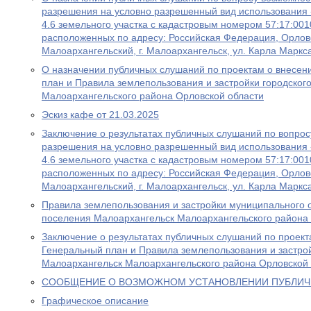
разрешения на условно разрешенный вид использования
4.6 земельного участка с кадастровым номером 57:17:001
расположенных по адресу: Российская Федерация, Орловс
Малоархангельский, г. Малоархангельск, ул. Карла Маркс
О назначении публичных слушаний по проектам о внесен
план и Правила землепользования и застройки городског
Малоархангельского района Орловской области
Эскиз кафе от 21.03.2025
Заключение о результатах публичных слушаний по вопро
разрешения на условно разрешенный вид использования
4.6 земельного участка с кадастровым номером 57:17:001
расположенных по адресу: Российская Федерация, Орловс
Малоархангельский, г. Малоархангельск, ул. Карла Маркс
Правила землепользования и застройки муниципального 
поселения Малоархангельск Малоархангельского района
Заключение о результатах публичных слушаний по проект
Генеральный план и Правила землепользования и застрой
Малоархангельск Малоархангельского района Орловской 
СООБЩЕНИЕ О ВОЗМОЖНОМ УСТАНОВЛЕНИИ ПУБЛИЧ
Графическое описание