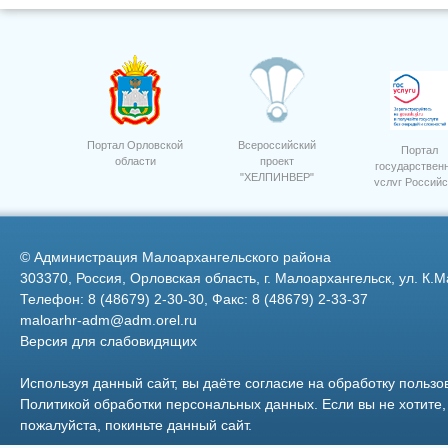
17
Портал Орловской
Всероссийский
Портал
области
проект
государствен
"ХЕЛПИНВЕР"
услуг Российс
10 лет Россельхозбанк.
Фото 5
Федерации
©
Администрация Малоархангельского района
303370, Россия, Орловская область, г. Малоархангельск, ул. К.М
Телефон: 8 (48679) 2-30-30, Факс: 8 (48679) 2-33-37
maloarhr-adm@adm.orel.ru
Версия для слабовидящих
Фото 9
Используя данный сайт, вы даёте согласие на обработку пользо
Политикой обработки персональных данных
. Если вы не хотит
пожалуйста, покиньте данный сайт.