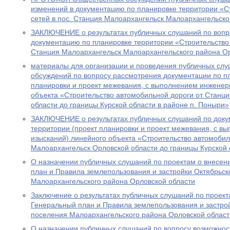
изменений в документацию по планировке территории «С
сетей в пос. Станция Малоархангельск Малоархангельско
ЗАКЛЮЧЕНИЕ o результатах публичных слушаний по вопр
документацию по планировке территории «Строительство 
Станция Малоархангельск Малоархангельского района О
материалы для организации и проведения публичных сл
обсуждений по вопросу рассмотрения документации по пл
планировки и проект межевания, с выполнением инженер
объекта «Строительство автомобильной дороги от Станц
области до границы Курской области в районе п. Поныри»
ЗАКЛЮЧЕНИЕ о результатах публичных слушаний по доку
территории (проект планировки и проект межевания, с 
изысканий) линейного объекта «Строительство автомобил
Малоархангельск Орловской области до границы Курской 
О назначении публичных слушаний по проектам о внесен
план и Правила землепользования и застройки Октябрьск
Малоархангельского района Орловской области
Заключение о результатах публичных слушаний по проект
Генеральный план и Правила землепользования и застрой
поселения Малоархангельского района Орловской област
О назначении публичных слушаний по вопросу возможнос