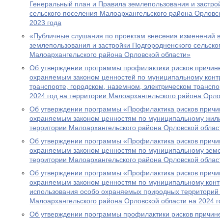
Генеральный план и Правила землепользования и застро
сельского поселения Малоархангельского района Орловск
2023 года
«Публичные слушания по проектам внесения изменений 
землепользования и застройки Подгородненского сельско
Малоархангельского района Орловской области»
Об утверждении программы профилактики рисков причин
охраняемым законом ценностей по муниципальному кон
транспорте, городском, наземном, электрическом транспо
2024 год на территории Малоархангельского района Орло
Об утверждении программы «Профилактика рисков причи
охраняемым законом ценностям по муниципальному жил
территории Малоархангельского района Орловской област
Об утверждении программы «Профилактика рисков причи
охраняемым законом ценностям по муниципальному зем
территории Малоархангельского района Орловской област
Об утверждении программы «Профилактика рисков причи
охраняемым законом ценностям по муниципальному конт
использования особо охраняемых природных территорий 
Малоархангельского района Орловской области на 2024 г
Об утверждении программы профилактики рисков причин