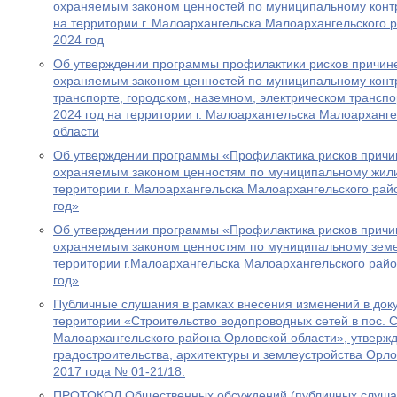
охраняемым законом ценностей по муниципальному конт
на территории г. Малоархангельска Малоархангельского 
2024 год
Об утверждении программы профилактики рисков причин
охраняемым законом ценностей по муниципальному кон
транспорте, городском, наземном, электрическом транспо
2024 год на территории г. Малоархангельска Малоарханг
области
Об утверждении программы «Профилактика рисков причи
охраняемым законом ценностям по муниципальному жил
территории г. Малоархангельска Малоархангельского рай
год»
Об утверждении программы «Профилактика рисков причи
охраняемым законом ценностям по муниципальному зем
территории г.Малоархангельска Малоархангельского райо
год»
Публичные слушания в рамках внесения изменений в док
территории «Строительство водопроводных сетей в пос. 
Малоархангельского района Орловской области», утверж
градостроительства, архитектуры и землеустройства Орло
2017 года № 01-21/18.
ПРОТОКОЛ Общественных обсуждений (публичных слушан