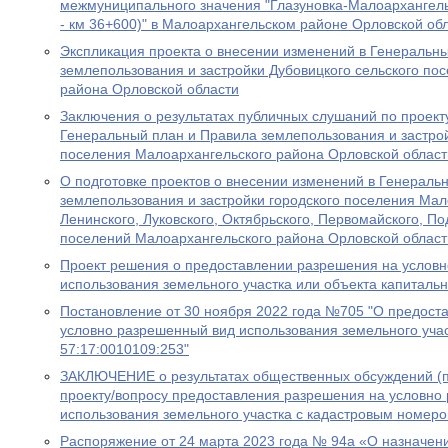
межмуниципального значения "Глазуновка-Малоархангель
- км 36+600)" в Малоархангельском районе Орловской об
Экспликация проекта о внесении изменений в Генеральн
землепользования и застройки Дубовицкого сельского по
района Орловской области
Заключения о результатах публичных слушаний по проект
Генеральный план и Правила землепользования и застрой
поселения Малоархангельского района Орловской област
О подготовке проектов о внесении изменений в Генераль
землепользования и застройки городского поселения Мало
Ленинского, Луковского, Октябрьского, Первомайского, По
поселений Малоархангельского района Орловской област
Проект решения о предоставлении разрешения на услов
использования земельного участка или объекта капитальн
Постановление от 30 ноября 2022 года №705 "О предост
условно разрешенный вид использования земельного уча
57:17:0010109:253"
ЗАКЛЮЧЕНИЕ o результатах общественных обсуждений (п
проекту/вопросу предоставления разрешения на условно
использования земельного участка с кадастровым номеро
Распоряжение от 24 марта 2023 года № 94а «О назначен