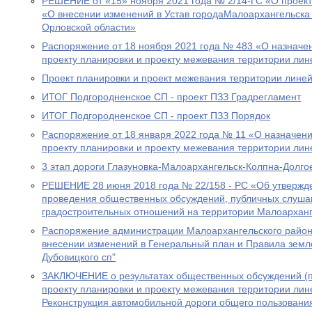
РЕШЕНИЕ от «15» ноября 2021 года № 2/14-ГС «О проект
«О внесении изменений в Устав городаМалоархангельска
Орловской области»
Распоряжение от 18 ноября 2021 года № 483 «О назначе
проекту планировки и проекту межевания территории лин
Проект планировки и проект межевания территории линей
ИТОГ Подгородненское СП - проект ПЗЗ Градрегламент
ИТОГ Подгородненское СП - проект ПЗЗ Порядок
Распоряжение от 18 января 2022 года № 11 «О назначен
проекту планировки и проекту межевания территории лин
3 этап дороги Глазуновка-Малоархангельск-Колпна-Долго
РЕШЕНИЕ 28 июня 2018 года № 22/158 - РС «Об утвержд
проведения общественных обсуждений, публичных слуша
градостроительных отношений на территории Малоарханг
Распоряжение администрации Малоархангельского района
внесении изменений в Генеральный план и Правила земл
Дубовицкого сп"
ЗАКЛЮЧЕНИЕ о результатах общественных обсуждений (п
проекту планировки и проекту межевания территории лине
Реконструкция автомобильной дороги общего пользования