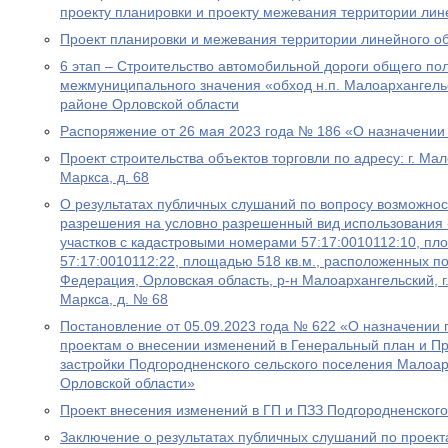
проекту планировки и проекту межевания территории лин
Проект планировки и межевания территории линейного о
6 этап – Строительство автомобильной дороги общего по
межмуниципального значения «обход н.п. Малоархангель
районе Орловской области
Распоряжение от 26 мая 2023 года № 186 «О назначении
Проект строительства объектов торговли по адресу: г. Мал
Маркса, д. 68
О результатах публичных слушаний по вопросу возможно
разрешения на условно разрешенный вид использования 
участков с кадастровыми номерами 57:17:0010112:10, пло
57:17:0010112:22, площадью 518 кв.м., расположенных по
Федерация, Орловская область, р-н Малоархангельский, г
Маркса, д. № 68
Постановление от 05.09.2023 года № 622 «О назначении
проектам о внесении изменений в Генеральный план и П
застройки Подгородненского сельского поселения Малоар
Орловской области»
Проект внесения изменений в ГП и ПЗЗ Подгородненского
Заключение о результатах публичных слушаний по проект