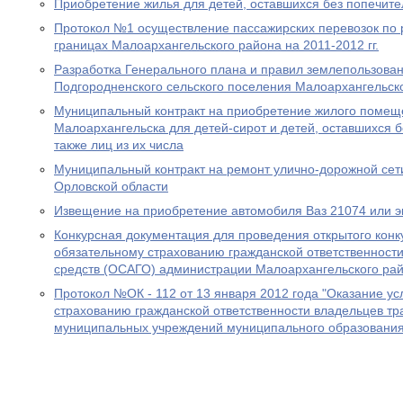
Приобретение жилья для детей, оставшихся без попечите
Протокол №1 осуществление пассажирских перевозок по
границах Малоархангельского района на 2011-2012 гг.
Разработка Генерального плана и правил землепользован
Подгородненского сельского поселения Малоархангельск
Муниципальный контракт на приобретение жилого помеще
Малоархангельска для детей-сирот и детей, оставшихся б
также лиц из их числа
Муниципальный контракт на ремонт улично-дорожной сет
Орловской области
Извещение на приобретение автомобиля Ваз 21074 или э
Конкурсная документация для проведения открытого конку
обязательному страхованию гражданской ответственност
средств (ОСАГО) администрации Малоархангельского ра
Протокол №ОК - 112 от 13 января 2012 года "Оказание ус
страхованию гражданской ответственности владельцев тр
муниципальных учреждений муниципального образования