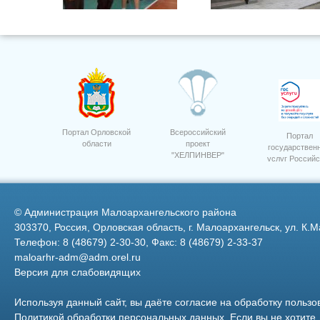
Портал Орловской
Всероссийский
Портал
области
проект
государствен
"ХЕЛПИНВЕР"
услуг Российс
Фото 1
6
Федерации
©
Администрация Малоархангельского района
303370, Россия, Орловская область, г. Малоархангельск, ул. К.М
Телефон: 8 (48679) 2-30-30, Факс: 8 (48679) 2-33-37
maloarhr-adm@adm.orel.ru
Версия для слабовидящих
Семинар приемка посев 7
Торжественное Вручение
Паспортов
Используя данный сайт, вы даёте согласие на обработку пользо
Политикой обработки персональных данных
. Если вы не хотит