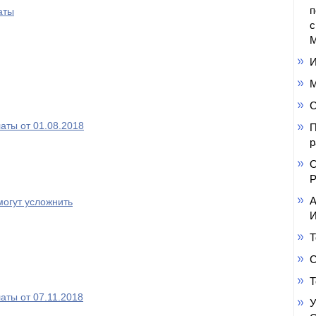
п
аты
с
М
И
М
С
аты от 01.08.2018
П
р
О
Р
А
могут усложнить
И
Т
С
Т
аты от 07.11.2018
У