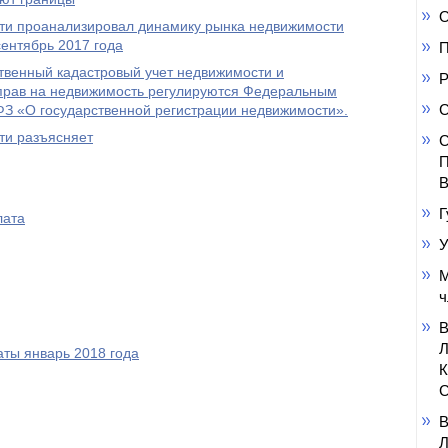
О
сти проанализировал динамику рынка недвижимости
сентябрь 2017 года
П
ственный кадастровый учет недвижимости и
Р
 прав на недвижимость регулируются Федеральным
С
ФЗ «О государственной регистрации недвижимости».
ти разъясняет
С
П
В
Г
лата
У
М
ч
ты январь 2018 года
С