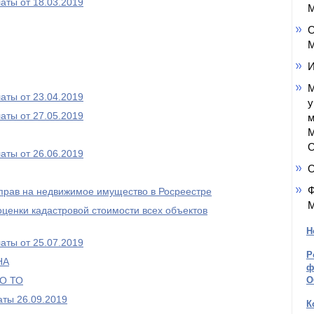
аты от 18.03.2019
М
О
М
И
М
аты от 23.04.2019
у
аты от 27.05.2019
м
М
О
аты от 26.06.2019
Ф
 прав на недвижимое имущество в Росреестре
М
ценки кадастровой стоимости всех объектов
Н
аты от 25.07.2019
Р
НА
ф
О ТО
О
ты 26.09.2019
К