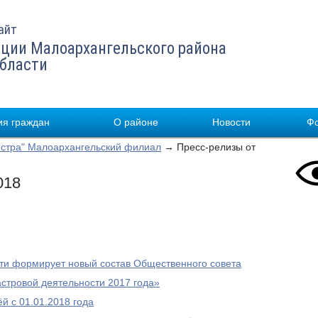
айт
ции Малоархангельского района
области
я граждан
О районе
Новости
Ф
стра" Малоархангельский филиал
→ Пресс-релизы от
018
сти формирует новый состав Общественного совета
стровой деятельности 2017 года»
й с 01.01.2018 года