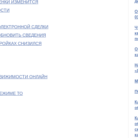
д
ЕНКИ ИЗМЕНИТСЯ
ОСТИ
О
0
ЭЛЕКТРОННОЙ СДЕЛКИ
Ч
к
ОБНОВИТЬ СВЕДЕНИЯ
п
ТРОЙКАХ СНИЗИЛСЯ
О
к
Н
«
ДВИЖИМОСТИ ОНЛАЙН
М
П
РЕЖИМЕ ТО
К
о
К
о
с
к