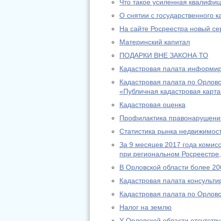
Что такое усиленная квалифиц
О снятии с государственного к
На сайте Росреестра новый с
Материнский капитал
ПОДАРКИ ВНЕ ЗАКОНА ТО
Кадастровая палата информиру
Кадастровая палата по Орлов
«Публичная кадастровая карта
Кадастровая оценка
Профилактика правонарушени
Статистика рынка недвижимос
За 9 месяцев 2017 года комис
при региональном Росреестре,
В Орловской области более 20
Кадастровая палата консульти
Кадастровая палата по Орловс
Налог на землю
У Орловской области отсутств