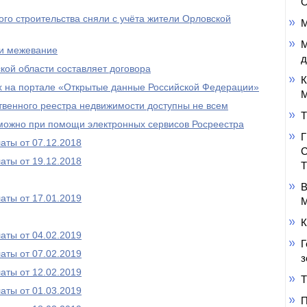
О
ого строительства сняли с учёта жители Орловской
М
М
ли межевание
д
кой области составляет договора
К
х на портале «Открытые данные Российской Федерации»
М
твенного реестра недвижимости доступны не всем
Т
 можно при помощи электронных сервисов Росреестра
аты от 07.12.2018
аты от 19.12.2018
В
аты от 17.01.2019
М
К
аты от 04.02.2019
Г
аты от 07.02.2019
з
аты от 12.02.2019
Т
аты от 01.03.2019
П