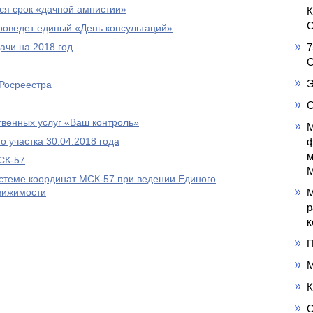
тся срок «дачной амнистии»
С
роведет единый «День консультаций»
дачи на 2018 год
7
О
Э
Росреестра
О
твенных услуг «Ваш контроль»
М
о участка 30.04.2018 года
ф
м
СК-57
М
стеме координат МСК-57 при ведении Единого
вижимости
М
р
к
П
М
К
О