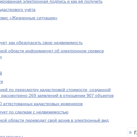
ированная электронная подпись и как её получить
адастрового учёта
ервис «Жизненные ситуации»
ет, как обезопасить свою недвижимость
ской области информирует об электронном сервисе
»
й
ти
сией по пересмотру кадастровой стоимости, созданной
 рассмотрено 269 заявлений в отношении 907 объектов
0 аттестованных кадастровых инженеров
рует по сделкам с недвижимостью
кой области переводит свой архив в электронный вид
Г
уют границы