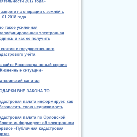
еятельности 2017 года»
 запрете на операции с землёй с
1.01.2018 года
то такое усиленная
валифицированная электронная
одпись и как её получить
 снятии с государственного
адастрового учёта
а сайте Росреестра новый сервис
Жизненные ситуации»
атеринский капитал
ОДАРКИ ВНЕ ЗАКОНА ТО
адастровая палата информирует, как
безопасить свою недвижимость
адастровая палата по Орловской
бласти информирует об электронном
ервисе «Публичная кадастровая
арта»