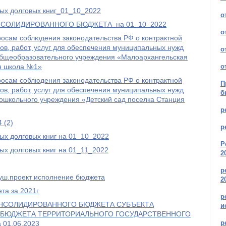
ых долговых книг_01_10_2022
о
СОЛИДИРОВАННОГО БЮДЖЕТА_на 01_10_2022
о
росам соблюдения законодательства РФ о контрактной
ров, работ, услуг для обеспечения муниципальных нужд
о
бщеобразовательного учреждения «Малоархангельская
я школа №1»
о
росам соблюдения законодательства РФ о контрактной
П
ров, работ, услуг для обеспечения муниципальных нужд
б
ошкольного учреждения «Детский сад поселка Станция
р
 (2)
р
ых долговых книг на 01_10_2022
Р
ых долговых книг на 01_11_2022
2
р
луш.проект исполнение бюджета
2
та за 2021г
р
ОНСОЛИДИРОВАННОГО БЮДЖЕТА СУБЪЕКТА
и
 БЮДЖЕТА ТЕРРИТОРИАЛЬНОГО ГОСУДАРСТВЕННОГО
р
01.06.2023