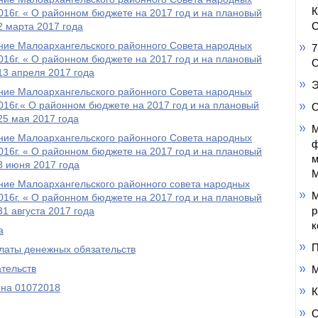
016г. « О районном бюджете на 2017 год и на плановый
С
2 марта 2017 года
ние Малоархангельского районного Совета народных
7
016г. « О районном бюджете на 2017 год и на плановый
О
13 апреля 2017 года
Э
ние Малоархангельского районного Совета народных
2016г.« О районном бюджете на 2017 год и на плановый
О
25 мая 2017 года
М
ние Малоархангельского районного Совета народных
ф
016г. « О районном бюджете на 2017 год и на плановый
м
8 июня 2017 года
М
ние Малоархангельского районного совета народных
М
016г. « О районном бюджете на 2017 год и на плановый
р
31 августа 2017 года
к
а
П
латы денежных обязательств
тельств
М
 на 01072018
К
О