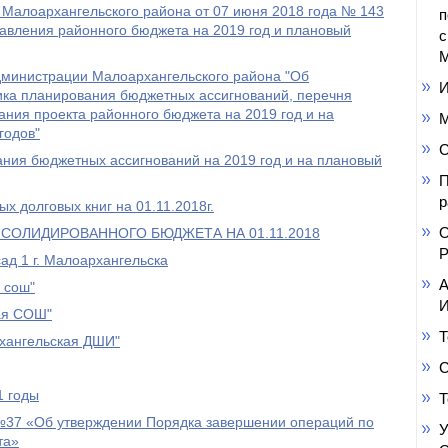
Малоархангельского района от 07 июня 2018 года № 143
п
авления районного бюджета на 2019 год и плановый
с
М
дминистрации Малоархангельского района "Об
И
ика планирования бюджетных ассигнований, перечня
ния проекта районного бюджета на 2019 год и на
М
годов"
С
ния бюджетных ассигнований на 2019 год и на плановый
П
р
х долговых книг на 01.11.2018г.
О
СОЛИДИРОВАННОГО БЮДЖЕТА НА 01.11.2018
Р
ад 1 г. Малоархангельска
А
 сош"
И
ая СОШ"
Т
хангельская ДШИ"
С
1 годы
Т
 №37 «Об утверждении Порядка завершении операций по
У
та»