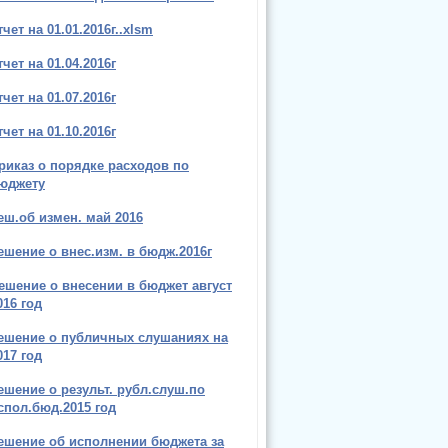
тчет на 01.01.2016г..xlsm
тчет на 01.04.2016г
тчет на 01.07.2016г
тчет на 01.10.2016г
риказ о порядке расходов по
юджету
еш.об измен. май 2016
ешение о внес.изм. в бюдж.2016г
ешение о внесении в бюджет август
016 год
ешение о публичных слушаниях на
017 год
ешение о результ. рубл.слуш.по
спол.бюд.2015 год
ешение об исполнении бюджета за