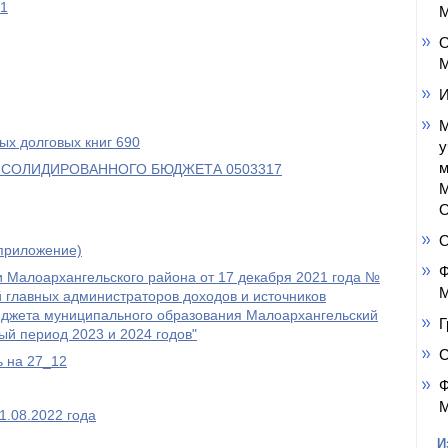
21
М
О
М
И
М
ых долговых книг 690
у
м
НСОЛИДИРОВАННОГО БЮДЖЕТА 0503317
М
О
(приложение)
Ф
 Малоархангельского района от 17 декабря 2021 года №
М
 главных администраторов доходов и источников
джета муниципального образования Малоархангельский
Г
ый период 2023 и 2024 годов"
ь на 27_12
Ф
М
1.08.2022 года
И