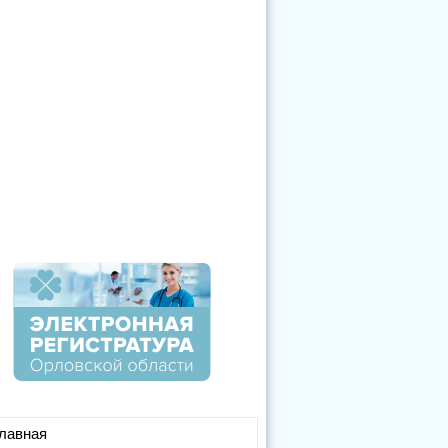
лавная