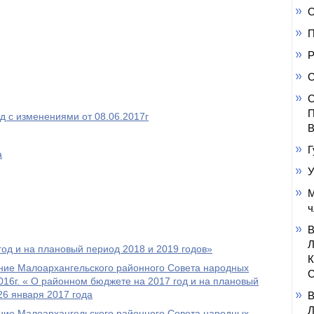
О
П
Р
С
С
П
д с изменениями от 08.06.2017г
В
Г
а
У
М
ч
од и на плановый период 2018 и 2019 годов»
ние Малоархангельского районного Совета народных
С
016г. « О районном бюджете на 2017 год и на плановый
26 января 2017 года
ние Малоархангельского районного Совета народных