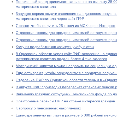
Пенсионный фонд принимает заявления на выплату 25 00
материнского капитала
Запущен сервис подачи заявления на единовременную вы
материнского капитала через сайт ПФР
7 шагов, чтобы получить 25 тысяч из МСК через Интернет
Страховые взносы для предпринимателей останутся пре
Страховые взносы для предпринимателей останутся пре
Кому из педработников «зачтут» учебу в стаж
В Орловской области через сайт ПФР заявление на едино
материнского капитала подали более 4 тыс. человек
Материнский капитал можно направить на социальную а
Еще есть время, чтобы определиться с порядком получен
Отделение ПФР по Орловской области теперь и в «Однок
В августе ПФР производит перерасчет страховых пенсий
Вниманию граждан: сотрудники Пенсионного фонда по до
Электронные сервисы ПФР на страже интересов граждан
К вопросу о пенсионных накоплениях
Единовременную выплату в размере 5 000 рублей пенсио