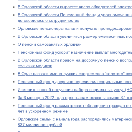
В Орловской области вырастет число обладателей электр
В Орловской области Пенсионный фонд и уполномоченны
договорились о сотрудничестве
Орловские пенсионеры начали получать проиндексирова
В Орловской области увеличится размер ежемесячных по
О пенсии самозанятых орловчан
Пенсионный фонд ускорит назначение выплат многодетн
В Орловской области правом на досрочную пенсию воспо
сельских медиков
В Орле назвали имена лучших спортсменов "золотого" во
Пенсионный фонд досрочно перечислил социальные посо
Изменить способ получения набора социальных услуг (НС
За 6 месяцев 2022 года орловчанам оказаны свыше 37 тыс
Пенсионный фонд рассматривает обращения граждан по в
лет в ускоренном режиме
Орловские семьи с начала года распорядились материнс
837 миллионов рублей