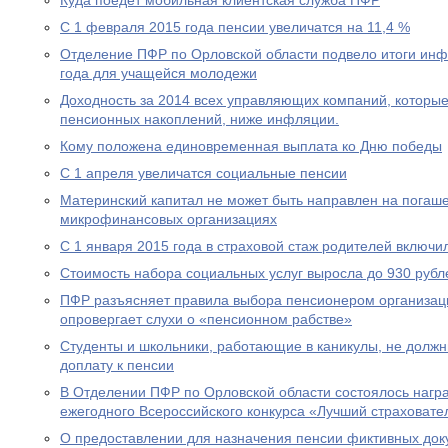
Куда поедет мобильная клиентская служба ПФР
С 1 февраля 2015 года пенсии увеличатся на 11,4 %
Отделение ПФР по Орловской области подвело итоги ин
года для учащейся молодежи
Доходность за 2014 всех управляющих компаний, которы
пенсионных накоплений, ниже инфляции.
Кому положена единовременная выплата ко Дню победы
С 1 апреля увеличатся социальные пенсии
Материнский капитал не может быть направлен на погаше
микрофинансовых организациях
С 1 января 2015 года в страховой стаж родителей включи
Стоимость набора социальных услуг выросла до 930 рубл
ПФР разъясняет правила выбора пенсионером организац
опровергает слухи о «пенсионном рабстве»
Студенты и школьники, работающие в каникулы, не долж
доплату к пенсии
В Отделении ПФР по Орловской области состоялось нагр
ежегодного Всероссийского конкурса «Лучший страховател
О предоставлении для назначения пенсии фиктивных док