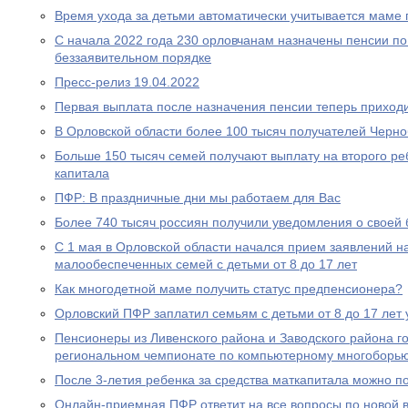
Время ухода за детьми автоматически учитывается маме
С начала 2022 года 230 орловчанам назначены пенсии по
беззаявительном порядке
Пресс-релиз 19.04.2022
Первая выплата после назначения пенсии теперь приходи
В Орловской области более 100 тысяч получателей Черн
Больше 150 тысяч семей получают выплату на второго ре
капитала
ПФР: В праздничные дни мы работаем для Вас
Более 740 тысяч россиян получили уведомления о своей
С 1 мая в Орловской области начался прием заявлений н
малообеспеченных семей с детьми от 8 до 17 лет
Как многодетной маме получить статус предпенсионера?
Орловский ПФР заплатил семьям с детьми от 8 до 17 лет 
Пенсионеры из Ливенского района и Заводского района г
региональном чемпионате по компьютерному многоборь
После 3-летия ребенка за средства маткапитала можно п
Онлайн-приемная ПФР ответит на все вопросы по новой вы