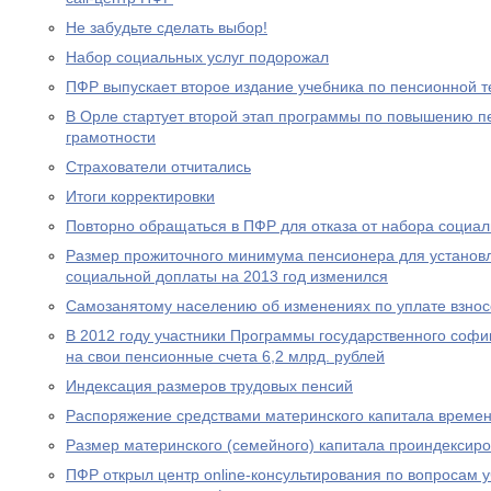
Не забудьте сделать выбор!
Набор социальных услуг подорожал
ПФР выпускает второе издание учебника по пенсионной т
В Орле стартует второй этап программы по повышению п
грамотности
Страхователи отчитались
Итоги корректировки
Повторно обращаться в ПФР для отказа от набора социал
Размер прожиточного минимума пенсионера для устано
социальной доплаты на 2013 год изменился
Самозанятому населению об изменениях по уплате взносо
В 2012 году участники Программы государственного соф
на свои пенсионные счета 6,2 млрд. рублей
Индексация размеров трудовых пенсий
Распоряжение средствами материнского капитала времен
Размер материнского (семейного) капитала проиндексир
ПФР открыл центр online-консультирования по вопросам 