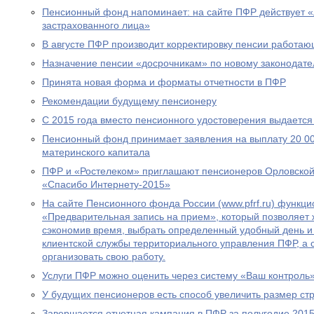
Пенсионный фонд напоминает: на сайте ПФР действует 
застрахованного лица»
В августе ПФР производит корректировку пенсии работа
Назначение пенсии «досрочникам» по новому законодател
Принята новая форма и форматы отчетности в ПФР
Рекомендации будущему пенсионеру
С 2015 года вместо пенсионного удостоверения выдается
Пенсионный фонд принимает заявления на выплату 20 00
материнского капитала
ПФР и «Ростелеком» приглашают пенсионеров Орловской 
«Спасибо Интернету-2015»
На сайте Пенсионного фонда России (www.pfrf.ru) функц
«Предварительная запись на прием», который позволяет 
сэкономив время, выбрать определенный удобный день и
клиентской службы территориального управления ПФР, а
организовать свою работу.
Услуги ПФР можно оценить через систему «Ваш контроль
У будущих пенсионеров есть способ увеличить размер ст
Завершается отчетная кампания в ПФР за полугодие 2015