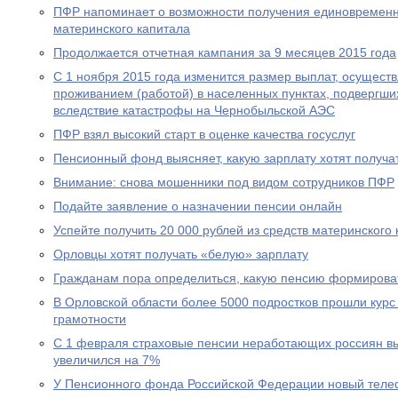
ПФР напоминает о возможности получения единовременн
материнского капитала
Продолжается отчетная кампания за 9 месяцев 2015 года
С 1 ноября 2015 года изменится размер выплат, осущест
проживанием (работой) в населенных пунктах, подвергш
вследствие катастрофы на Чернобыльской АЭС
ПФР взял высокий старт в оценке качества госуслуг
Пенсионный фонд выясняет, какую зарплату хотят получа
Внимание: снова мошенники под видом сотрудников ПФР
Подайте заявление о назначении пенсии онлайн
Успейте получить 20 000 рублей из средств материнского
Орловцы хотят получать «белую» зарплату
Гражданам пора определиться, какую пенсию формирова
В Орловской области более 5000 подростков прошли курс
грамотности
С 1 февраля страховые пенсии неработающих россиян в
увеличился на 7%
У Пенсионного фонда Российской Федерации новый теле