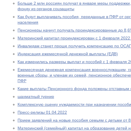
Больше 2 млн россиян получат в январе меры поддержк
фонду из органов соцзащиты
Как будут выплачивать пособия, переданные в ПФР от ор
населения
Пенсионеры начнут получать проиндексированные до 8,6
Материнский капитал проиндексирован с 1 февраля 2022
Инвалидам станет проще получить компенсацию по ОСА
Индексация ежемесячной денежной выплаты (ЕДВ)
Как изменились размеры выплат и пособий с 1 февраля 2
Ежемесячная денежная компенсация военнослужащим, г
военные сборы, и членам их семей, пенсионное обеспеч
ПФР
Какие выплаты Пенсионного фонда положены отставным 
шахматный турнир
Комплексную оценку нуждаемости при назначении пособ
Пресс-релизы 01.04.2022
Прием заявлений на новые пособия семьям с детьми от 8 
Материнский (семейный) капитал на образование детей 