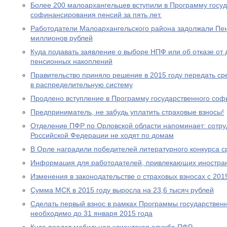
Более 200 малоархангельцев вступили в Программу госу
софинансирования пенсий за пять лет.
Работодатели Малоархангельского района задолжали Пе
миллионов рублей
Куда подавать заявление о выборе НПФ или об отказе о
пенсионных накоплений
Правительство приняло решение в 2015 году передать с
в распределительную систему
Продлено вступление в Программу государственного со
Предприниматель, не забудь уплатить страховые взносы!
Отделение ПФР по Орловской области напоминает: сотр
Российской Федерации не ходят по домам
В Орле наградили победителей литературного конкурса 
Информация для работодателей, привлекающих иностра
Изменения в законодательстве о страховых взносах с 201
Сумма МСК в 2015 году выросла на 23,6 тысяч рублей
Сделать первый взнос в рамках Программы государствен
необходимо до 31 января 2015 года