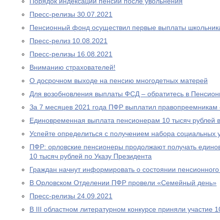
Порядок индексации пенсии после увольнения
Пресс-релизы 30.07.2021
Пенсионный фонд осуществил первые выплаты школьник
Пресс-релиз 10.08.2021
Пресс-релизы 16.08.2021
Вниманию страхователей!
О досрочном выходе на пенсию многодетных матерей
Для возобновления выплаты ФСД – обратитесь в Пенсио
За 7 месяцев 2021 года ПФР выплатил правопреемникам 
Единовременная выплата пенсионерам 10 тысяч рублей в
Успейте определиться с получением набора социальных у
ПФР: орловские пенсионеры продолжают получать едино
10 тысяч рублей по Указу Президента
Граждан начнут информировать о состоянии пенсионного 
В Орловском Отделении ПФР провели «Семейный день»
Пресс-релизы 24.09.2021
В III областном литературном конкурсе приняли участие 