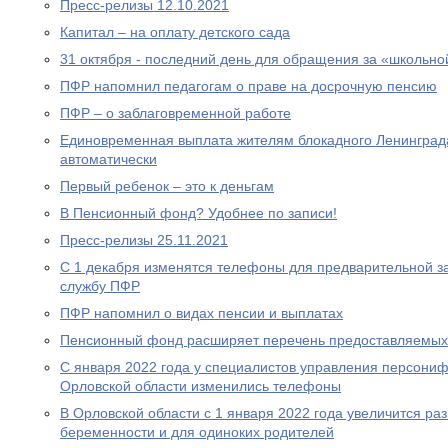
Пресс-релизы 12.10.2021
Капитал – на оплату детского сада
31 октября - последний день для обращения за «школьно
ПФР напомнил педагогам о праве на досрочную пенсию
ПФР – о заблаговременной работе
Единовременная выплата жителям блокадного Ленинграда
автоматически
Первый ребенок – это к деньгам
В Пенсионный фонд? Удобнее по записи!
Пресс-релизы 25.11.2021
С 1 декабря изменятся телефоны для предварительной за
службу ПФР
ПФР напомнил о видах пенсии и выплатах
Пенсионный фонд расширяет перечень предоставляемых
С января 2022 года у специалистов управления персони
Орловской области изменились телефоны
В Орловской области с 1 января 2022 года увеличится р
беременности и для одиноких родителей