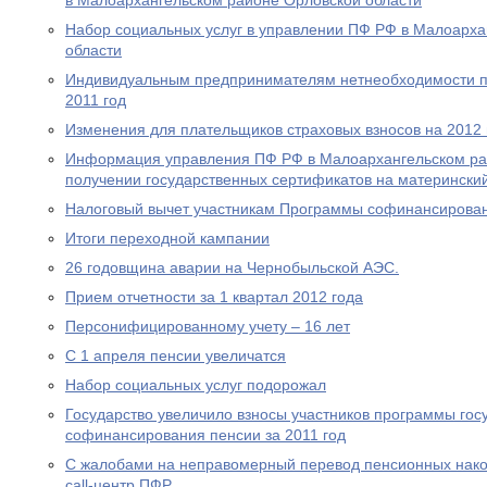
в Малоархангельском районе Орловской области
Набор социальных услуг в управлении ПФ РФ в Малоарха
области
Индивидуальным предпринимателям нетнеобходимости пр
2011 год
Изменения для плательщиков страховых взносов на 2012 
Информация управления ПФ РФ в Малоархангельском ра
получении государственных сертификатов на материнский
Налоговый вычет участникам Программы софинансирова
Итоги переходной кампании
26 годовщина аварии на Чернобыльской АЭС.
Прием отчетности за 1 квартал 2012 года
Персонифицированному учету – 16 лет
С 1 апреля пенсии увеличатся
Набор социальных услуг подорожал
Государство увеличило взносы участников программы гос
софинансирования пенсии за 2011 год
С жалобами на неправомерный перевод пенсионных нако
call-центр ПФР