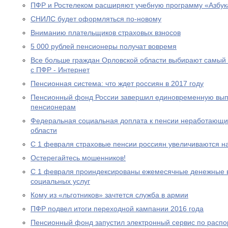
ПФР и Ростелеком расширяют учебную программу «Азбук
СНИЛС будет оформляться по-новому
Вниманию плательщиков страховых взносов
5 000 рублей пенсионеры получат вовремя
Все больше граждан Орловской области выбирают самый
с ПФР - Интернет
Пенсионная система: что ждет россиян в 2017 году
Пенсионный фонд России завершил единовременную выпл
пенсионерам
Федеральная социальная доплата к пенсии неработающи
области
С 1 февраля страховые пенсии россиян увеличиваются н
Остерегайтесь мошенников!
С 1 февраля проиндексированы ежемесячные денежные в
социальных услуг
Кому из «льготников» зачтется служба в армии
ПФР подвел итоги переходной кампании 2016 года
Пенсионный фонд запустил электронный сервис по расп