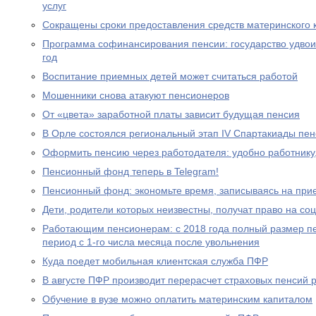
услуг
Сокращены сроки предоставления средств материнского 
Программа софинансирования пенсии: государство удвоил
год
Воспитание приемных детей может считаться работой
Мошенники снова атакуют пенсионеров
От «цвета» заработной платы зависит будущая пенсия
В Орле состоялся региональный этап IV Спартакиады пе
Оформить пенсию через работодателя: удобно работнику
Пенсионный фонд теперь в Telegram!
Пенсионный фонд: экономьте время, записываясь на при
Дети, родители которых неизвестны, получат право на с
Работающим пенсионерам: с 2018 года полный размер пе
период с 1-го числа месяца после увольнения
Куда поедет мобильная клиентская служба ПФР
В августе ПФР производит перерасчет страховых пенсий
Обучение в вузе можно оплатить материнским капиталом