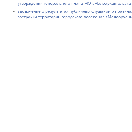
утверждении генерального плана МО г.Малоархангельска
заключение о результатах публичных слушаний о правила
застройки территории городского поселения г.Малоарханг